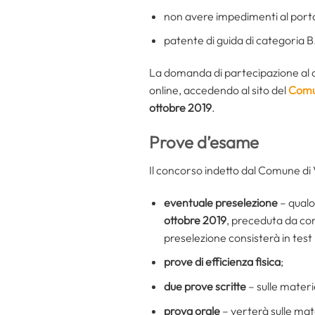
non avere impedimenti al porto 
patente di guida di categoria B
La domanda di partecipazione al c
online, accedendo al sito del
Comu
ottobre 2019
.
Prove d’esame
Il concorso indetto dal Comune di 
eventuale preselezione
– qualo
ottobre 2019
, preceduta da com
preselezione consisterà in test 
prove di efficienza fisica
;
due prove scritte
– sulle materi
prova orale
– verterà sulle mat