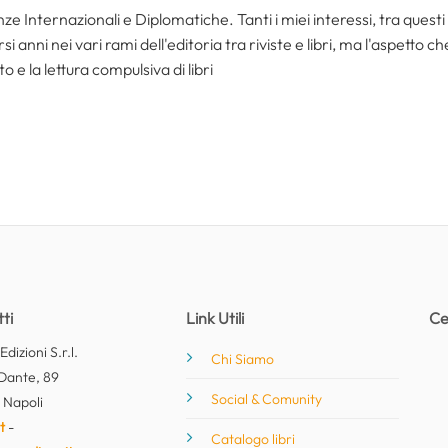
ze Internazionali e Diplomatiche. Tanti i miei interessi, tra questi i
i anni nei vari rami dell'editoria tra riviste e libri, ma l'aspetto c
to e la lettura compulsiva di libri
ti
Link Utili
Ce
dizioni S.r.l.
Chi Siamo
Dante, 89
Social & Comunity
 Napoli
t
-
Catalogo libri