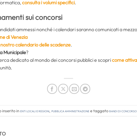
nformatica,
consulta i volumi specifici
.
namenti sui concorsi
candidati ammessi nonché i calendari saranno comunicati a mezzo 
e di Venezia
il nostro calendario delle scadenze
.
ia Municipale
?
icerca dedicato al mondo dei concorsi pubblici e scopri
come attiva
unità.
 inserito in
Enti locali e regioni
,
Pubblica amministrazione
e taggato
bandi di concorso
TO