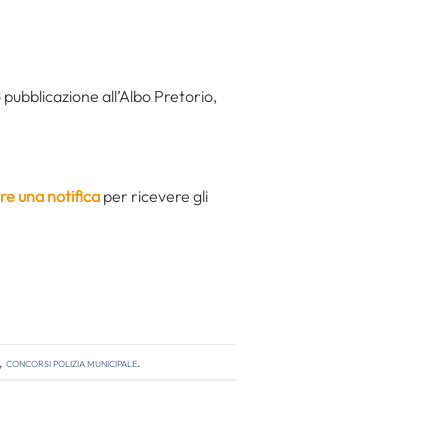
pubblicazione all’Albo Pretorio,
re una notifica
per ricevere gli
,
concorsi polizia municipale
.