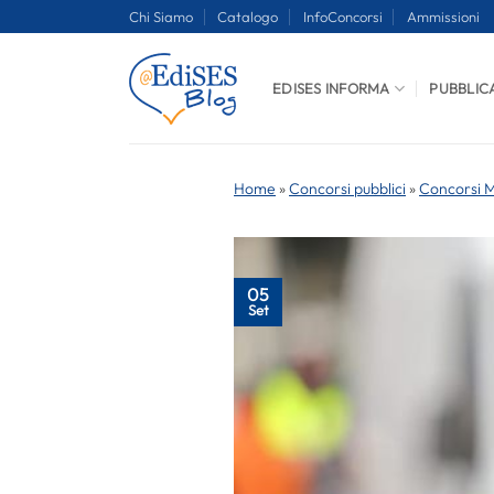
Salta
Chi Siamo
Catalogo
InfoConcorsi
Ammissioni
ai
contenuti
EDISES INFORMA
PUBBLIC
Home
»
Concorsi pubblici
»
Concorsi Mi
05
Set