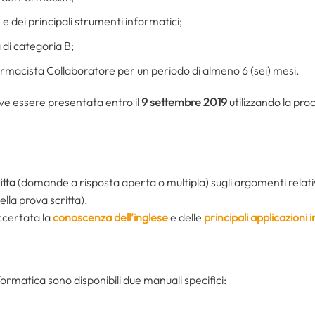
e dei principali strumenti informatici;
 di categoria B;
armacista Collaboratore per un periodo di almeno 6 (sei) mesi.
e essere presentata entro il
9 settembre 2019
utilizzando la pro
itta
(domande a risposta aperta o multipla) sugli argomenti relativ
lla prova scritta).
ccertata la
conoscenza dell’inglese
e delle
principali applicazioni
nformatica sono disponibili due manuali specifici: