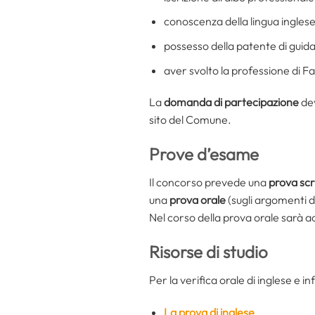
conoscenza della lingua inglese 
possesso della patente di guida
aver svolto la professione di F
La
domanda di partecipazione
dev
sito del Comune.
Prove d’esame
Il concorso prevede una
prova scr
una
prova orale
(sugli argomenti de
Nel corso della prova orale sarà a
Risorse di studio
Per la verifica orale di inglese e i
La prova di inglese