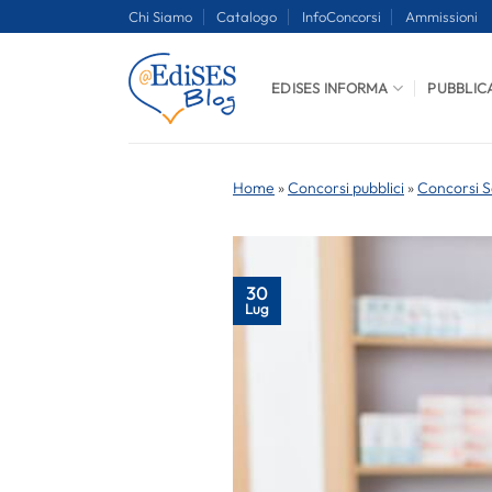
Salta
Chi Siamo
Catalogo
InfoConcorsi
Ammissioni
ai
contenuti
EDISES INFORMA
PUBBLIC
Home
»
Concorsi pubblici
»
Concorsi S
30
Lug