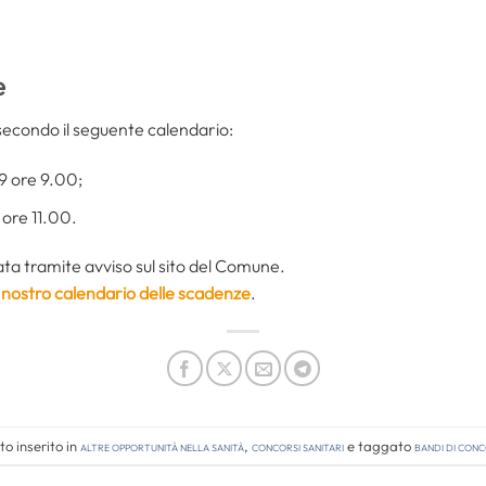
e
secondo il seguente calendario:
9 ore 9.00;
 ore 11.00.
ta tramite avviso sul sito del Comune.
il nostro calendario delle scadenze
.
o inserito in
Altre opportunità nella sanità
,
Concorsi Sanitari
e taggato
bandi di con