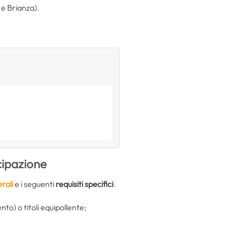
 e Brianza).
cipazione
erali
e i seguenti
requisiti specifici
:
o) o titoli equipollente;