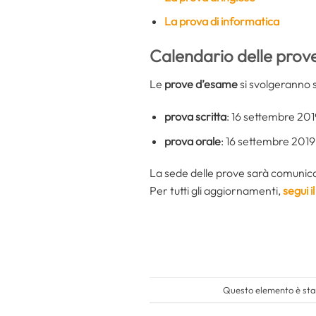
La prova di informatica
Calendario delle prov
Le
prove d’esame
si svolgeranno 
prova scritta
: 16 settembre 201
prova orale
: 16 settembre 2019
La sede delle prove sarà comunica
Per tutti gli aggiornamenti,
segui 
Questo elemento è stat