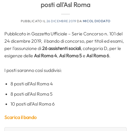
posti all'Asl Roma
PUBBLICATO IL
26 DICEMBRE 2019
DA
MICOL DIODATO
Pubblicato in Gazzetta Ufficiale – Serie Concorso n. 101 del
24 dicembre 2019, il bando di concorso, per titoli ed esami,
per l’assunzione di
26
assistenti sociali
, categoria D, per le
esigenze delle
Asl Roma 4
,
Asl Roma 5
e
Asl Roma 6
.
I posti saranno così suddivisi:
8 posti all’Asl Roma 4
8 posti all’Asl Roma 5
10 posti all’Asl Roma 6
Scarica il bando