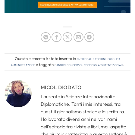
Questo elemento è stato inserito in
Enti locali e regioni
,
Pubblica
amministrazione
e taggato
bandi di concorso
,
concorsi assistenti sociali
.
MICOL DIODATO
Laureata in Scienze Internazionali e
Diplomatiche. Tanti i miei interessi, tra
questi il giornalismo storico e la scrittura.
Ho lavorato diversi anni nei vari rami
dell'editoria tra riviste e libri, ma l'aspetto
che più mi caratterizza in questo settore è