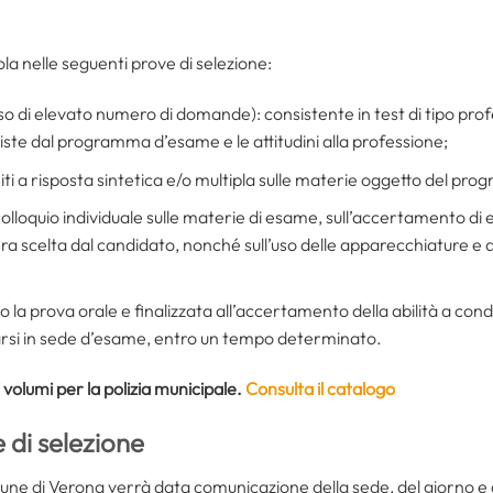
la nelle seguenti prove di selezione:
so di elevato numero di domande): consistente in test di tipo prof
ste dal programma d’esame e le attitudini alla professione;
esiti a risposta sintetica e/o multipla sulle materie oggetto del p
colloquio individuale sulle materie di esame, sull’accertamento di 
ra scelta dal candidato, nonché sull’uso delle apparecchiature e d
o la prova orale e finalizzata all’accertamento della abilità a con
arsi in sede d’esame, entro un tempo determinato.
 volumi per la polizia municipale.
Consulta il catalogo
 di selezione
mune di Verona verrà data comunicazione della sede, del giorno e d