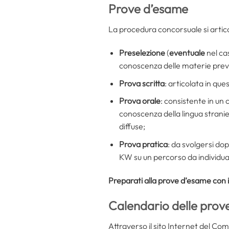
Prove d’esame
La procedura concorsuale si artico
Preselezione
(
eventuale
nel ca
conoscenza delle materie previ
Prova scritta
: articolata in qu
Prova orale
: consistente in un 
conoscenza della lingua stranie
diffuse;
Prova pratica
: da svolgersi dop
KW su un percorso da individu
Preparati alla prove d’esame con i
Calendario delle prove
Attraverso il sito Internet del Co