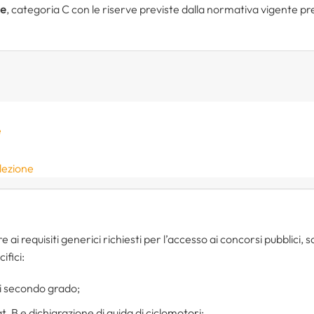
le
, categoria C con le riserve previste dalla normativa vigente p
e
elezione
re ai requisiti generici richiesti per l’accesso ai concorsi pubblici,
ifici:
i secondo grado;
. B e dichiarazione di guida di ciclomotori;