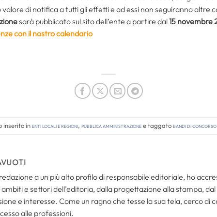
alore di notifica a tutti gli effetti e ad essi non seguiranno altre
zione
sarà pubblicato sul sito dell’ente a partire dal
15 novembre 
nze con il nostro calendario
 inserito in
Enti locali e regioni
,
Pubblica amministrazione
e taggato
bandi di concorso
AVUOTI
redazione a un più alto profilo di responsabile editoriale, ho acc
ambiti e settori dell’editoria, dalla progettazione alla stampa, dal
one e interesse. Come un ragno che tesse la sua tela, cerco di coll
cesso alle professioni.