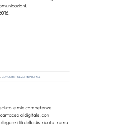
 comunicazioni.
2016
.
,
concorsi polizia municipale
.
resciuto le mie competenze
 cartaceo al digitale, con
egare i fili della districata trama