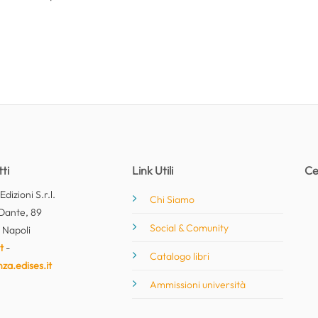
ti
Link Utili
Ce
dizioni S.r.l.
Chi Siamo
Dante, 89
Social & Comunity
 Napoli
t
-
Catalogo libri
nza.edises.it
Ammissioni università