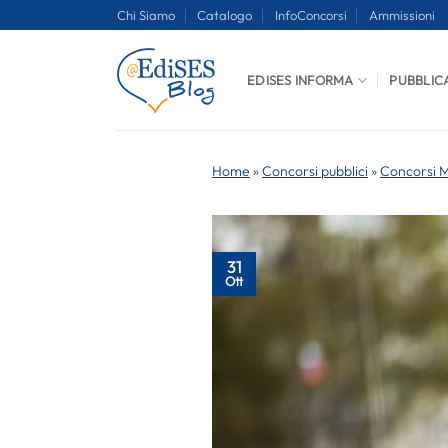
Salta
Chi Siamo
Catalogo
InfoConcorsi
Ammissioni
ai
contenuti
EDISES INFORMA
PUBBLIC
Home
»
Concorsi pubblici
»
Concorsi Mi
31
Ott