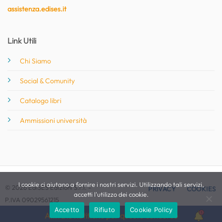
assistenza.edises.it
Link Utili
Chi Siamo
Social & Comunity
Catalogo libri
Ammissioni università
I cookie ci aiutano a fornire i nostri servizi. Utilizzando tali servizi,
© 2026 EdiSES Edizioni S.r.l. -
PRIVACY
COOKIES
accetti l'utilizzo dei cookie.
P.IVA 09029561215
Accetto
Rifiuto
Cookie Policy
Attiva le notifiche per questo concorso