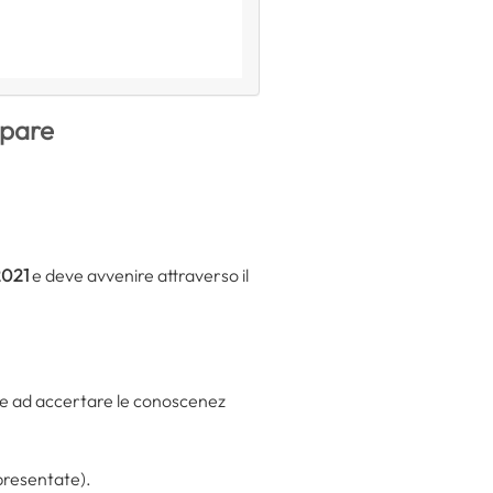
ipare
2021
e deve avvenire attraverso il
e ad accertare le conoscenez
presentate).