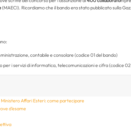
prove scritte del concorso per l’assunzione di
400 collaboratori
pre
e
(MAECI). Ricordiamo che il bando era stato pubblicato sulla Gazze
ano:
mministrazione, contabile e consolare (codice 01 del bando)
o per i servizi di informatica, telecomunicazioni e cifra (codice 0
Ministero Affari Esteri: come partecipare
rove d’esame
ettiva