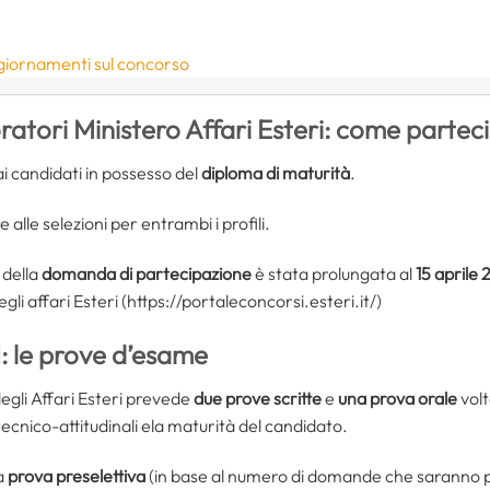
ggiornamenti sul concorso
atori Ministero Affari Esteri: come partec
i candidati in possesso del
diploma di maturità
.
lle selezioni per entrambi i profili.
 della
domanda di partecipazione
è stata prolungata al
15 aprile 
gli affari Esteri (https://portaleconcorsi.esteri.it/)
 le prove d’esame
degli Affari Esteri prevede
due prove scritte
e
una prova orale
volt
cnico-attitudinali ela maturità del candidato.
a
prova preselettiva
(in base al numero di domande che saranno 