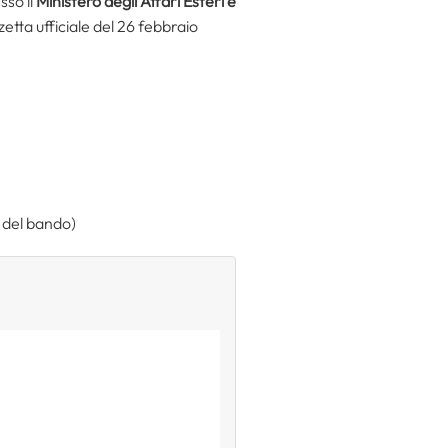
sso il
Ministero degli Affari Esteri e
tta ufficiale del 26 febbraio
2 del bando)