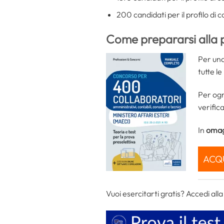
200 candidati per il profilo di 
Come prepararsi alla p
Per una
tutte l
Per ogn
verific
In
omag
ACQ
Vuoi esercitarti gratis? Accedi al