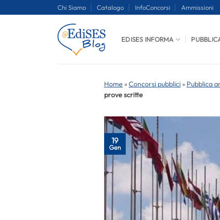
Salta
Chi Siamo
Catalogo
InfoConcorsi
Ammissioni
ai
contenuti
EDISES INFORMA
PUBBLIC
Home
»
Concorsi pubblici
»
Pubblica a
prove scritte
19
Gen