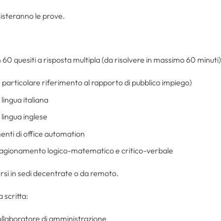
sisteranno le prove.
 60 quesiti a risposta multipla (da risolvere in massimo 60 minuti
n particolare riferimento al rapporto di pubblico impiego)
lingua italiana
lingua inglese
enti di office automation
 ragionamento logico-matematico e critico-verbale
rsi in sedi decentrate o da remoto.
scritta:
 collaboratore di amministrazione