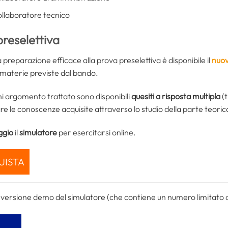
collaboratore tecnico
reselettiva
 preparazione efficace alla prova preselettiva è disponibile il
nuov
e materie previste dal bando.
i argomento trattato sono disponibili
quesiti a risposta multipla
(t
are le conoscenze acquisite attraverso lo studio della parte teoric
gio
il
simulatore
per esercitarsi online.
UISTA
la versione demo del simulatore (che contiene un numero limitato di