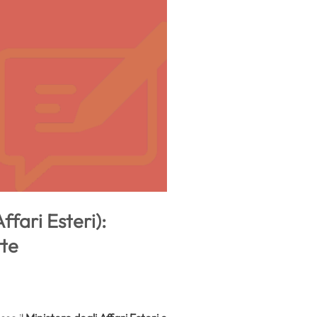
fari Esteri):
tte