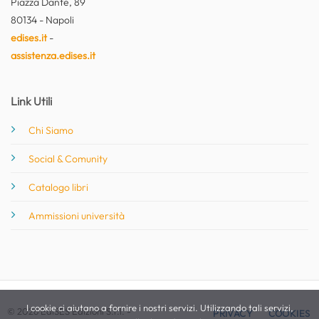
Piazza Dante, 89
80134 - Napoli
edises.it
-
assistenza.edises.it
Link Utili
Chi Siamo
Social & Comunity
Catalogo libri
Ammissioni università
I cookie ci aiutano a fornire i nostri servizi. Utilizzando tali servizi,
© 2026 EdiSES Edizioni S.r.l. -
PRIVACY
COOKIES