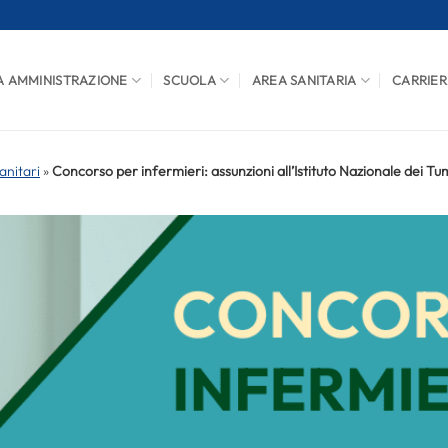
A AMMINISTRAZIONE
SCUOLA
AREA SANITARIA
CARRIER
anitari
»
Concorso per infermieri: assunzioni all’Istituto Nazionale dei Tu