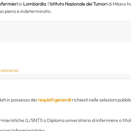
nfermieri
in
Lombardia
: l’
Istituto Nazionale dei Tumori
di Milano h
po pieno e indeterminato.
 concorso
dati in possesso dei
requisiti generali
richiesti nelle selezioni pubbli
rmieristiche (L/SNT1) o Diploma universitario di infermiere o titoli
essioni Infermieristiche