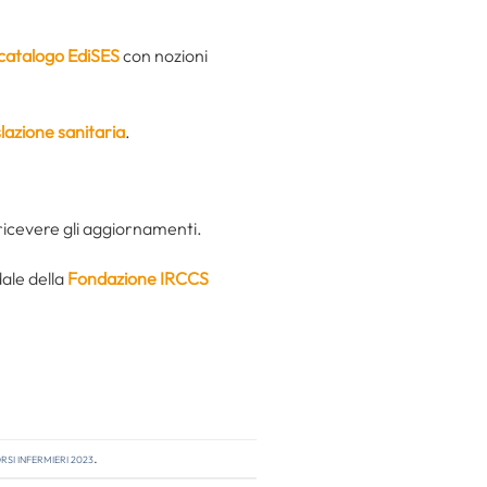
catalogo EdiSES
con nozioni
lazione sanitaria
.
ricevere gli aggiornamenti.
dale della
Fondazione IRCCS
si infermieri 2023
.