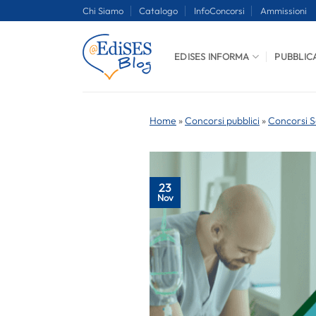
Salta
Chi Siamo
Catalogo
InfoConcorsi
Ammissioni
ai
contenuti
EDISES INFORMA
PUBBLIC
Home
»
Concorsi pubblici
»
Concorsi S
23
Nov