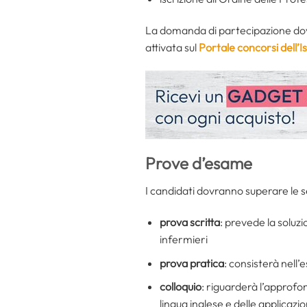
La domanda di partecipazione dovr
attivata sul
Portale concorsi dell’
I
Prove d’esame
I candidati dovranno superare le se
prova scritta
: prevede la soluzi
infermieri
prova pratica
: consisterà nell’
colloquio
: riguarderà l’approfo
lingua inglese e delle applicazi