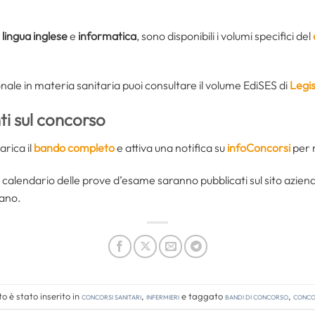
i
lingua inglese
e
informatica
, sono disponibili i volumi specifici del
nale in materia sanitaria puoi consultare il volume EdiSES di
Legis
i sul concorso
arica il
bando completo
e attiva una notifica su
infoConcorsi
per 
l calendario delle prove d’esame saranno pubblicati sul sito azien
lano.
 è stato inserito in
Concorsi Sanitari
,
Infermieri
e taggato
bandi di concorso
,
concor