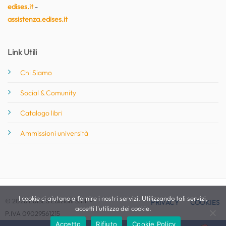
edises.it
-
assistenza.edises.it
Link Utili
Chi Siamo
Social & Comunity
Catalogo libri
Ammissioni università
I cookie ci aiutano a fornire i nostri servizi. Utilizzando tali servizi,
© 2026 EdiSES Edizioni S.r.l. -
PRIVACY
COOKIES
accetti l'utilizzo dei cookie.
P.IVA 09029561215
Accetto
Rifiuto
Cookie Policy