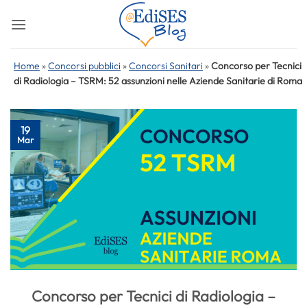
Salta
ai
contenuti
Home
»
Concorsi pubblici
»
Concorsi Sanitari
»
Concorso per Tecnici
di Radiologia – TSRM: 52 assunzioni nelle Aziende Sanitarie di Roma
19
Mar
Concorso per Tecnici di Radiologia –