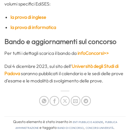
volumi specifici EdiSES:
la prova di inglese
la prova di informatica
Bando e aggiornamenti sul concorso
Per tutti i dettagli scarica il bando da
infoConcorsi>>
Dal 4 dicembre 2023, sul sito dell’
Università degli Studi di
Padova
saranno pubblicati il calendario e le sedi delle prove
d’esame e le modalità di svolgimento delle prove.
Questo elemento è stato inserito in
Enti pubblici e agenzie
,
Pubblica
amministrazione
e taggato
bandi di concorso
,
concorsi università
.