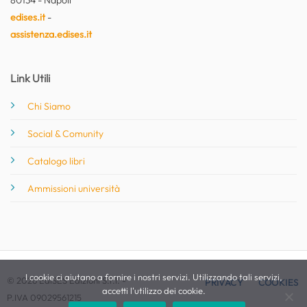
edises.it
-
assistenza.edises.it
Link Utili
Chi Siamo
Social & Comunity
Catalogo libri
Ammissioni università
I cookie ci aiutano a fornire i nostri servizi. Utilizzando tali servizi,
© 2026 EdiSES Edizioni S.r.l. -
PRIVACY
COOKIES
accetti l'utilizzo dei cookie.
P.IVA 09029561215