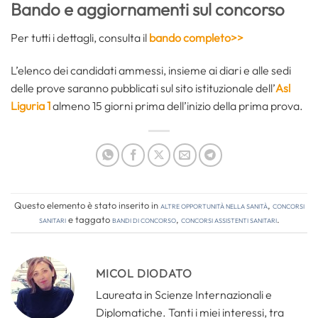
Bando e aggiornamenti sul concorso
Per tutti i dettagli, consulta il
bando completo>>
L’elenco dei candidati ammessi, insieme ai diari e alle sedi
delle prove saranno pubblicati sul sito istituzionale dell’
Asl
Liguria 1
almeno 15 giorni prima dell’inizio della prima prova.
Questo elemento è stato inserito in
Altre opportunità nella sanità
,
Concorsi
Sanitari
e taggato
bandi di concorso
,
concorsi assistenti sanitari
.
MICOL DIODATO
Laureata in Scienze Internazionali e
Diplomatiche. Tanti i miei interessi, tra