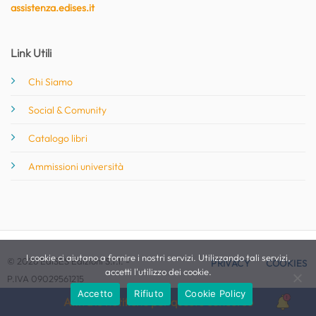
assistenza.edises.it
Link Utili
Chi Siamo
Social & Comunity
Catalogo libri
Ammissioni università
I cookie ci aiutano a fornire i nostri servizi. Utilizzando tali servizi,
© 2026 EdiSES Edizioni S.r.l. -
PRIVACY
COOKIES
accetti l'utilizzo dei cookie.
P.IVA 09029561215
Accetto
Rifiuto
Cookie Policy
Attiva le notifiche per questo concorso