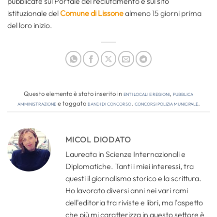
pubblicate sul Portale del reclutamento e sul sito
istituzionale del
Comune di Lissone
almeno 15 giorni prima
del loro inizio.
Questo elemento è stato inserito in
Enti locali e regioni
,
Pubblica
amministrazione
e taggato
bandi di concorso
,
concorsi polizia municipale
.
MICOL DIODATO
Laureata in Scienze Internazionali e
Diplomatiche. Tanti i miei interessi, tra
questi il giornalismo storico e la scrittura.
Ho lavorato diversi anni nei vari rami
dell'editoria tra riviste e libri, ma l'aspetto
che più mi caratterizza in questo settore è