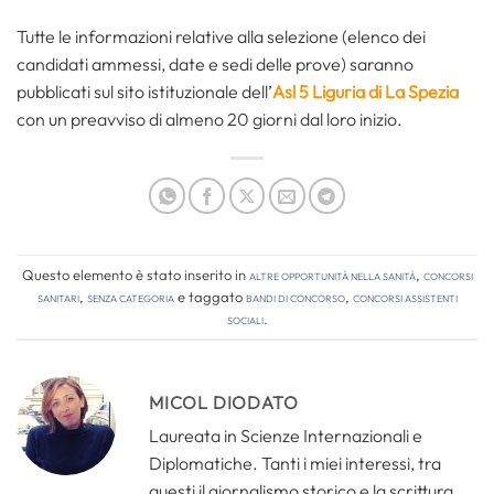
Tutte le informazioni relative alla selezione (elenco dei
candidati ammessi, date e sedi delle prove) saranno
pubblicati sul sito istituzionale dell’
Asl 5 Liguria di La Spezia
con un preavviso di almeno 20 giorni dal loro inizio.
Questo elemento è stato inserito in
Altre opportunità nella sanità
,
Concorsi
Sanitari
,
Senza categoria
e taggato
bandi di concorso
,
concorsi assistenti
sociali
.
MICOL DIODATO
Laureata in Scienze Internazionali e
Diplomatiche. Tanti i miei interessi, tra
questi il giornalismo storico e la scrittura.