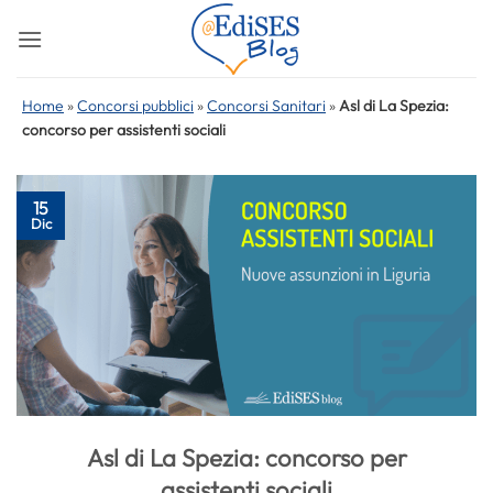
Salta
ai
contenuti
Home
»
Concorsi pubblici
»
Concorsi Sanitari
»
Asl di La Spezia:
concorso per assistenti sociali
15
Dic
Asl di La Spezia: concorso per
assistenti sociali