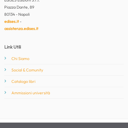
EdiSES Edizioni S.r.l.
Piazza Dante, 89
80134 - Napoli
edises.it
-
assistenza.edises.it
Link Utili
Chi Siamo
Social & Comunity
Catalogo libri
Ammissioni università