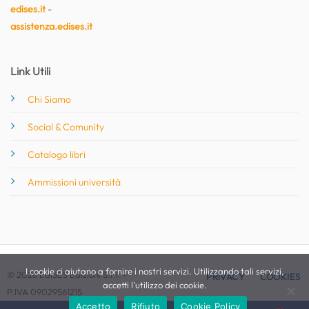
edises.it
-
assistenza.edises.it
Link Utili
Chi Siamo
Social & Comunity
Catalogo libri
Ammissioni università
I cookie ci aiutano a fornire i nostri servizi. Utilizzando tali servizi,
© 2026 EdiSES Edizioni S.r.l. -
PRIVACY
COOKIES
accetti l'utilizzo dei cookie.
P.IVA 09029561215
Accetto
Rifiuto
Cookie Policy