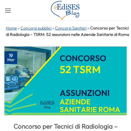
Salta
ai
contenuti
Home
»
Concorsi pubblici
»
Concorsi Sanitari
»
Concorso per Tecnici
di Radiologia – TSRM: 52 assunzioni nelle Aziende Sanitarie di Roma
19
Mar
Concorso per Tecnici di Radiologia –