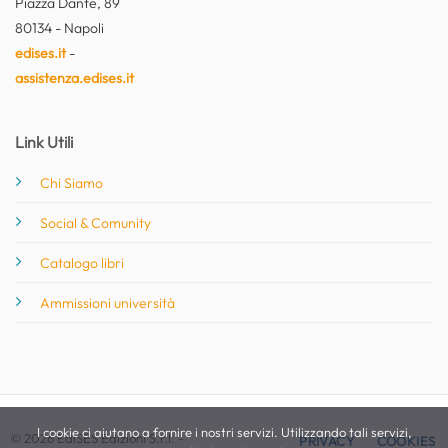
Piazza Dante, 89
80134 - Napoli
edises.it
-
assistenza.edises.it
Link Utili
Chi Siamo
Social & Comunity
Catalogo libri
Ammissioni università
I cookie ci aiutano a fornire i nostri servizi. Utilizzando tali servizi,
© 2026 EdiSES Edizioni S.r.l. -
PRIVACY
COOKIES