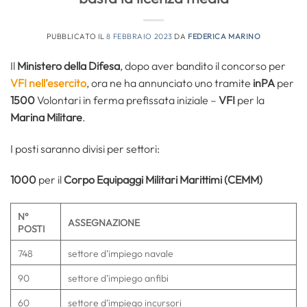
PUBBLICATO IL
8 FEBBRAIO 2023
DA
FEDERICA MARINO
Il
Ministero della Difesa
, dopo aver bandito il concorso per
VFI nell’esercito
, ora ne ha annunciato uno tramite
inPA
per
1500
Volontari in ferma prefissata iniziale –
VFI
per la
Marina Militare
.
I posti saranno divisi per settori:
1000
per il
Corpo Equipaggi Militari Marittimi (CEMM)
N°
ASSEGNAZIONE
POSTI
748
settore d’impiego navale
90
settore d’impiego anfibi
60
settore d’impiego incursori