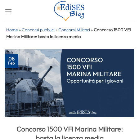
Salta
ai
contenuti
Home
»
Concorsi pubblici
»
Concorsi Militari
»
Concorso 1500 VFI
Marina Militare: basta la licenza media
08
Feb
Concorso 1500 VFI Marina Militare:
basta la licenza media