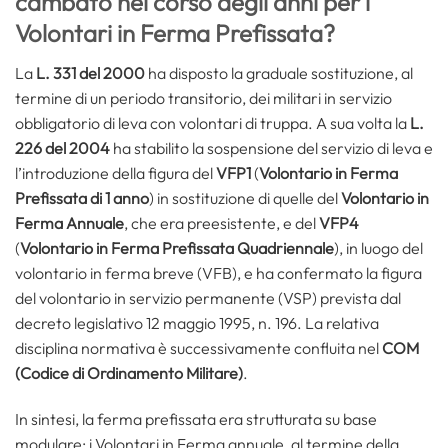
cambato nel corso degli anni per i
Volontari in Ferma Prefissata?
La
L. 331 del 2000
ha disposto la graduale sostituzione, al
termine di un periodo transitorio, dei militari in servizio
obbligatorio di leva con volontari di truppa. A sua volta la
L.
226 del 2004
ha stabilito la sospensione del servizio di leva e
l’introduzione della figura del
VFP1
(
Volontario in Ferma
Prefissata di 1 anno
) in sostituzione di quelle del
Volontario in
Ferma Annuale
, che era preesistente, e del
VFP4
(
Volontario in Ferma Prefissata Quadriennale
), in luogo del
volontario in ferma breve (VFB), e ha confermato la figura
del volontario in servizio permanente (VSP) prevista dal
decreto legislativo 12 maggio 1995, n. 196. La relativa
disciplina normativa è successivamente confluita nel
COM
(Codice di Ordinamento Militare)
.
In sintesi, la ferma prefissata era strutturata su base
modulare: i Volontari in Ferma annuale, al termine della