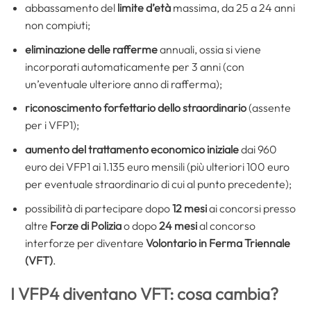
abbassamento del
limite d’età
massima, da 25 a 24 anni
non compiuti;
eliminazione delle rafferme
annuali, ossia si viene
incorporati automaticamente per 3 anni (con
un’eventuale ulteriore anno di rafferma);
riconoscimento forfettario dello straordinario
(assente
per i VFP1);
aumento del trattamento economico
iniziale
dai 960
euro dei VFP1 ai 1.135 euro mensili (più ulteriori 100 euro
per eventuale straordinario di cui al punto precedente);
possibilità di partecipare dopo
12 mesi
ai concorsi presso
altre
Forze di Polizia
o dopo
24 mesi
al concorso
interforze per diventare
Volontario in Ferma Triennale
(VFT)
.
I VFP4 diventano VFT: cosa cambia?