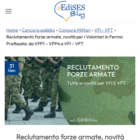
Salta
ai
contenuti
Home
»
Concorsi pubblici
»
Concorsi Militari
»
VFI - VFT
»
Reclutamento forze armate, novità per i Volontari in Ferma
Prefissata: da VFP1 – VFP4 a VFI – VFT
31
Gen
Reclutamento forze armate, novità