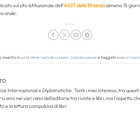
cato sul sito istituzionale dell’
ASST della Brianza
almeno 15 giorni
va orale.
 inserito in
Altre opportunità nella sanità
,
Concorsi Sanitari
e taggato
bandi di conc
TO
ze Internazionali e Diplomatiche. Tanti i miei interessi, tra questi i
i anni nei vari rami dell'editoria tra riviste e libri, ma l'aspetto c
to e la lettura compulsiva di libri