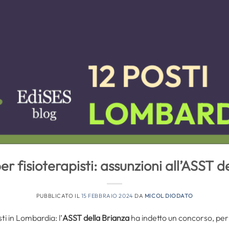
r fisioterapisti: assunzioni all’ASST d
PUBBLICATO IL
15 FEBBRAIO 2024
DA
MICOL DIODATO
ti in Lombardia: l’
ASST della Brianza
ha indetto un concorso, per t