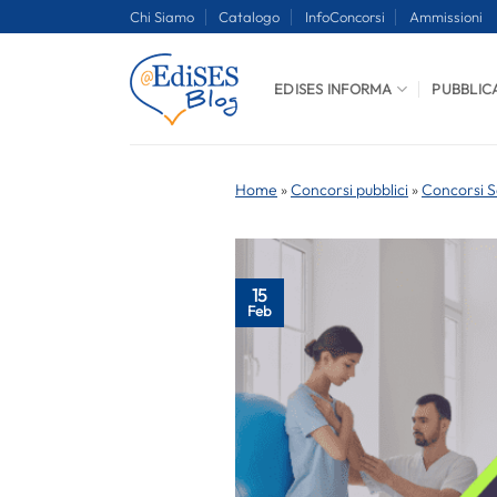
Salta
Chi Siamo
Catalogo
InfoConcorsi
Ammissioni
ai
contenuti
EDISES INFORMA
PUBBLIC
Home
»
Concorsi pubblici
»
Concorsi S
15
Feb