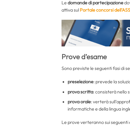
Le
domande di partecipazione
dov
attiva sul
Portale concorsi dell’ASS
Prove d’esame
Sono previste le seguenti fasi di
preselezione
: prevede la soluz
prova scritta
: consisterà nello 
prova orale
: verterà sull’appr
informatiche e della lingua ing
Le prove verteranno sui seguenti