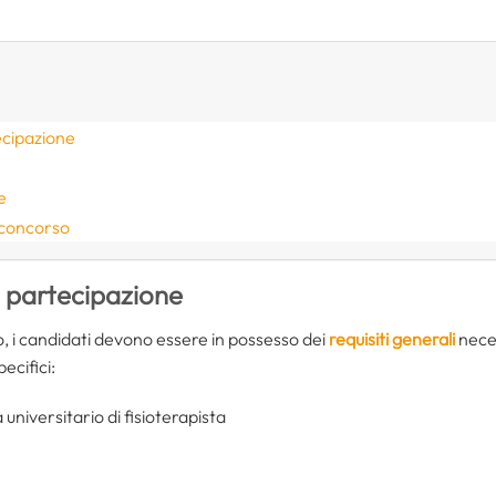
ecipazione
e
 concorso
i partecipazione
, i candidati devono essere in possesso dei
requisiti generali
neces
ecifici:
 universitario di fisioterapista