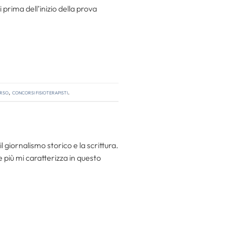
 prima dell’inizio della prova
orso
,
concorsi fisioterapisti
.
l giornalismo storico e la scrittura.
he più mi caratterizza in questo