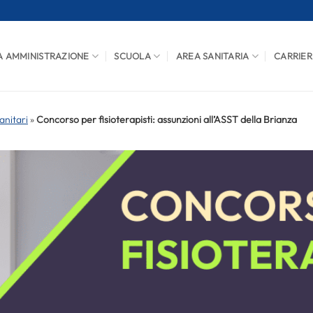
A AMMINISTRAZIONE
SCUOLA
AREA SANITARIA
CARRIER
anitari
»
Concorso per fisioterapisti: assunzioni all’ASST della Brianza