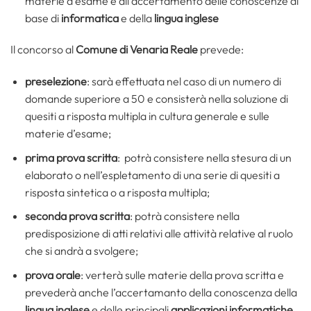
materie d’esame e all’accertamento delle conoscenze di
base di
informatica
e della
lingua inglese
Il concorso al
Comune di Venaria Reale
prevede:
preselezione
: sarà effettuata nel caso di un numero di
domande superiore a 50 e consisterà nella soluzione di
quesiti a risposta multipla in cultura generale e sulle
materie d’esame;
prima prova scritta
: potrà consistere nella stesura di un
elaborato o nell’espletamento di una serie di quesiti a
risposta sintetica o a risposta multipla;
seconda prova scritta
: potrà consistere nella
predisposizione di atti relativi alle attività relative al ruolo
che si andrà a svolgere;
prova orale
: verterà sulle materie della prova scritta e
prevederà anche l’accertamanto della conoscenza della
lingua inglese
e delle principali
applicazioni informatiche