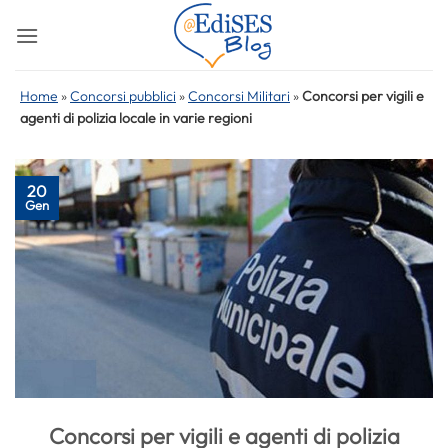
Salta
ai
contenuti
Home
»
Concorsi pubblici
»
Concorsi Militari
»
Concorsi per vigili e
agenti di polizia locale in varie regioni
20
Gen
Concorsi per vigili e agenti di polizia