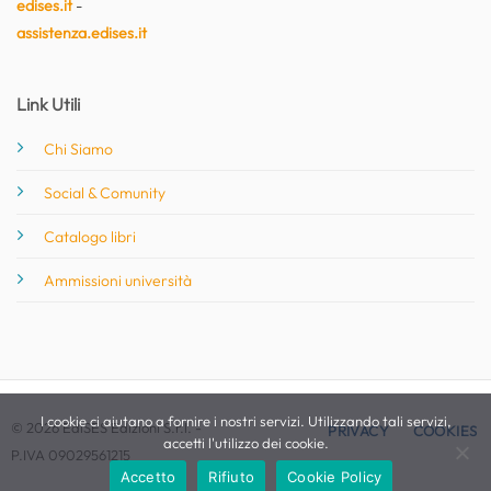
edises.it
-
assistenza.edises.it
Link Utili
Chi Siamo
Social & Comunity
Catalogo libri
Ammissioni università
I cookie ci aiutano a fornire i nostri servizi. Utilizzando tali servizi,
© 2026 EdiSES Edizioni S.r.l. -
PRIVACY
COOKIES
accetti l'utilizzo dei cookie.
P.IVA 09029561215
Accetto
Rifiuto
Cookie Policy