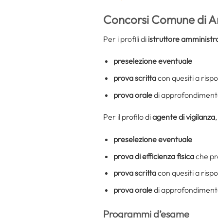
Concorsi Comune di A
Per i profili di
istruttore amministr
preselezione eventuale
prova scritta
con quesiti a risp
prova orale
di approfondimento 
Per il profilo di
agente di vigilanza
preselezione eventuale
prova di efficienza fisica
che pr
prova scritta
con quesiti a risp
prova orale
di approfondimento 
Programmi d’esame