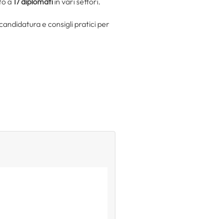
to a
17 diplomati
in vari settori.
i candidatura e consigli pratici per