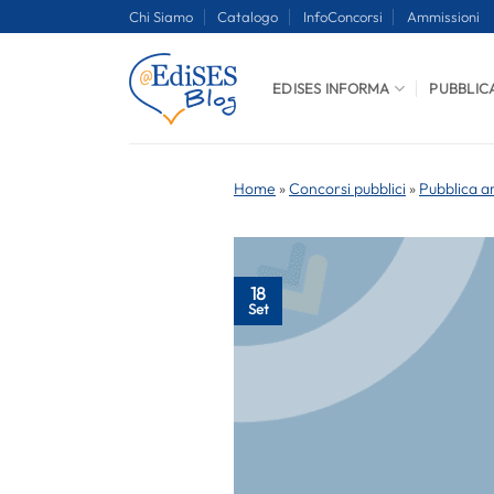
Salta
Chi Siamo
Catalogo
InfoConcorsi
Ammissioni
ai
contenuti
EDISES INFORMA
PUBBLIC
Home
»
Concorsi pubblici
»
Pubblica a
18
Set