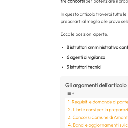
tre
concorsi
per potenziare il pro
In questo articolo troverai tutte le 
prepararti al meglio alle prove sele
Ecco le posizioni aperte:
8
istruttori amministrativo cont
6
agenti di vigilanza
3
istruttori tecnici
Gli argomenti dell'articolo
Requisiti e domande di parte
Libri e corsi per la prepara
Concorsi Comune di Amante
Bandi e aggiornamenti sui 