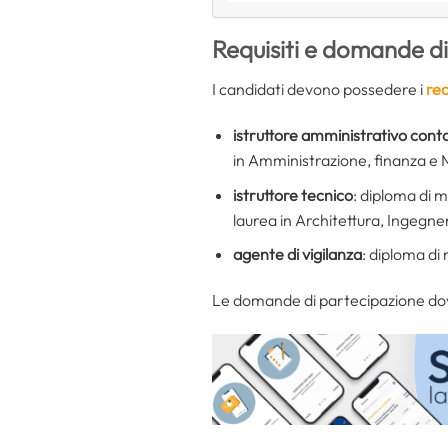
Requisiti e domande di
I candidati devono possedere i
req
istruttore amministrativo conta
in Amministrazione, finanza e
istruttore tecnico
: diploma di m
laurea in Architettura, Ingegner
agente di vigilanza
: diploma di 
Le domande di partecipazione dovr