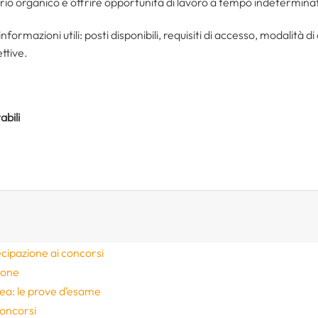
prio organico e offrire opportunità di lavoro a tempo indetermina
informazioni utili: posti disponibili, requisiti di accesso, modalità d
ttive.
abili
cipazione ai concorsi
zione
a: le prove d’esame
concorsi