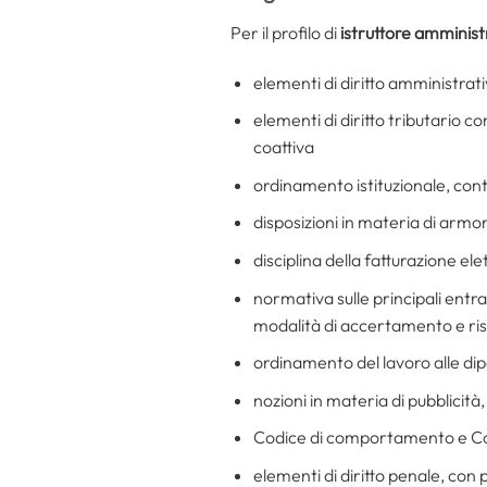
Per il profilo di
istruttore amminist
elementi di diritto amministrat
elementi di diritto tributario co
coattiva
ordinamento istituzionale, conta
disposizioni in materia di armon
disciplina della fatturazione el
normativa sulle principali entr
modalità di accertamento e ri
ordinamento del lavoro alle d
nozioni in materia di pubblicit
Codice di comportamento e Codi
elementi di diritto penale, con