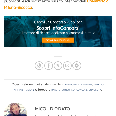
pubblicati esclusivamente sul sito internet dell’
Università di
Milano-Bicocca
.
Questo elemento è stato inserito in
Enti pubblici e agenzie
,
Pubblica
amministrazione
e taggato
bandi di concorso
,
concorsi università
.
MICOL DIODATO