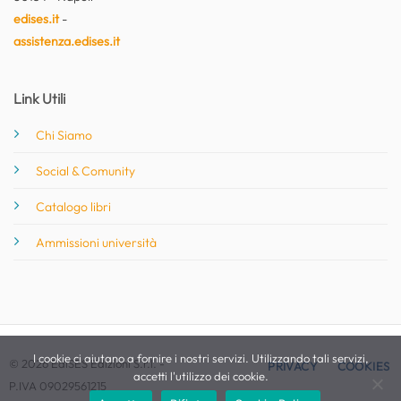
edises.it
-
assistenza.edises.it
Link Utili
Chi Siamo
Social & Comunity
Catalogo libri
Ammissioni università
I cookie ci aiutano a fornire i nostri servizi. Utilizzando tali servizi,
© 2026 EdiSES Edizioni S.r.l. -
PRIVACY
COOKIES
accetti l'utilizzo dei cookie.
P.IVA 09029561215