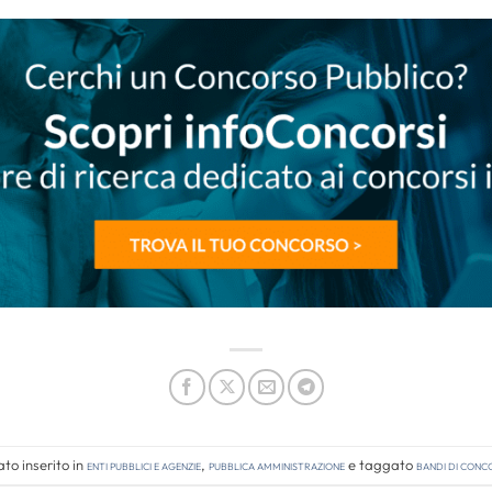
to inserito in
Enti pubblici e agenzie
,
Pubblica amministrazione
e taggato
bandi di conc