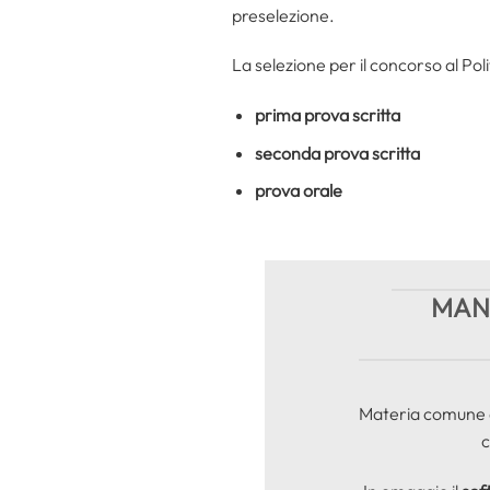
preselezione.
La selezione per il concorso al Poli
prima prova scritta
seconda prova scritta
prova orale
MANU
Materia comune a 
c