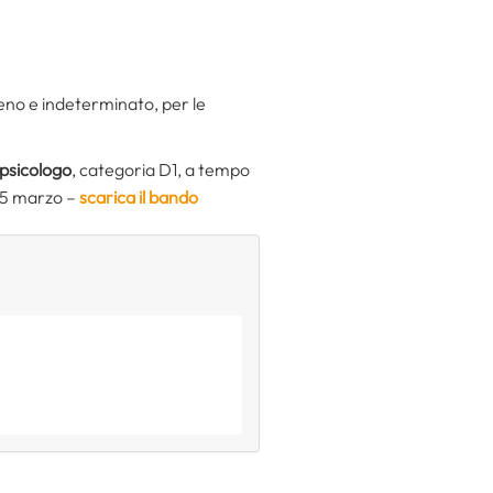
eno e indeterminato, per le
psicologo
, categoria D1, a tempo
15 marzo –
scarica il bando