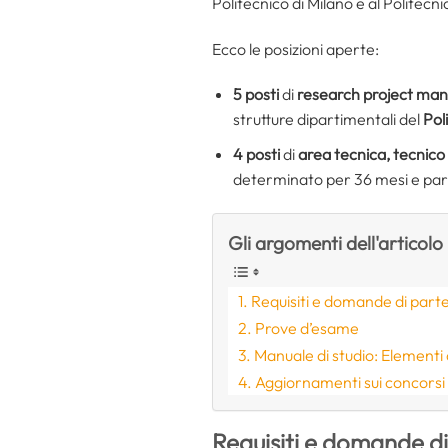
Politecnico di Milano e al Politecni
Ecco le posizioni aperte:
5 posti
di
research project man
strutture dipartimentali del
Pol
4 posti
di
area tecnica, tecnico 
determinato per 36 mesi e part-
Gli argomenti dell'articolo
Requisiti e domande di part
Prove d’esame
Manuale di studio: Elementi d
Aggiornamenti sui concorsi
Requisiti e domande d