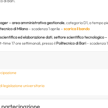
co di Bari.
ager – area amministrativa gestionale
, categoria D1, a tempo pi
itecnico di Milano
– scadenza 1 aprile –
scarica il bando
scientifica ed elaborazione dati
,
settore scientifico tecnologico –
time 17 ore settimanali, presso il
Politecnico di Bari
– scadenza 
ecipazione
i legislazione universitaria
i partecipazione