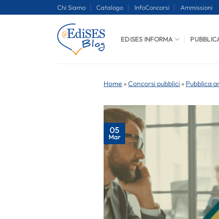
Salta
Chi Siamo
Catalogo
InfoConcorsi
Ammissioni
ai
contenuti
EDISES INFORMA
PUBBLIC
Home
»
Concorsi pubblici
»
Pubblica a
05
Mar