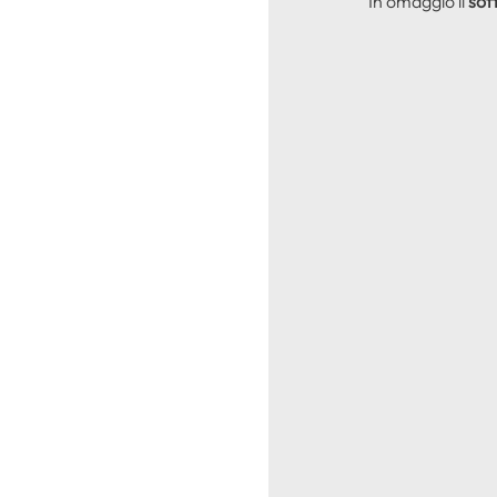
In omaggio il
sof