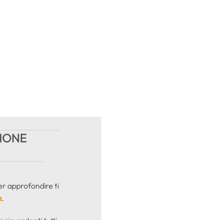
ZIONE
er approfondire ti
a
.