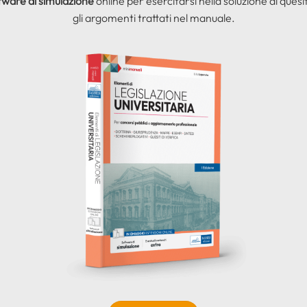
tware di simulazione
online per esercitarsi nella soluzione di quesit
gli argomenti trattati nel manuale.