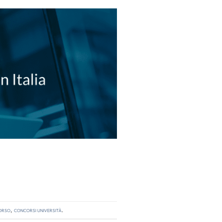
orso
,
concorsi università
.