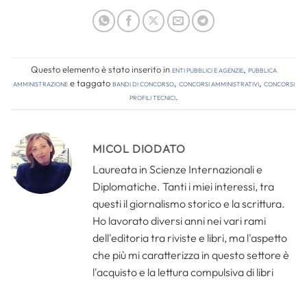
Questo elemento è stato inserito in
Enti pubblici e agenzie
,
Pubblica
amministrazione
e taggato
bandi di concorso
,
concorsi amministrativi
,
concorsi
profili tecnici
.
MICOL DIODATO
Laureata in Scienze Internazionali e
Diplomatiche. Tanti i miei interessi, tra
questi il giornalismo storico e la scrittura.
Ho lavorato diversi anni nei vari rami
dell'editoria tra riviste e libri, ma l'aspetto
che più mi caratterizza in questo settore è
l'acquisto e la lettura compulsiva di libri