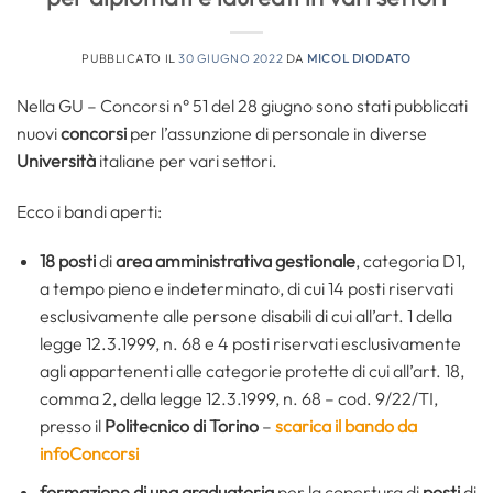
PUBBLICATO IL
30 GIUGNO 2022
DA
MICOL DIODATO
Nella GU – Concorsi n° 51 del 28 giugno sono stati pubblicati
nuovi
concorsi
per l’assunzione di personale in diverse
Università
italiane per vari settori.
Ecco i bandi aperti:
18 posti
di
area amministrativa gestionale
, categoria D1,
a tempo pieno e indeterminato, di cui 14 posti riservati
esclusivamente alle persone disabili di cui all’art. 1 della
legge 12.3.1999, n. 68 e 4 posti riservati esclusivamente
agli appartenenti alle categorie protette di cui all’art. 18,
comma 2, della legge 12.3.1999, n. 68 – cod. 9/22/TI,
presso il
Politecnico di Torino
–
scarica il bando da
infoConcorsi
formazione di una graduatoria
per la copertura di
posti
di