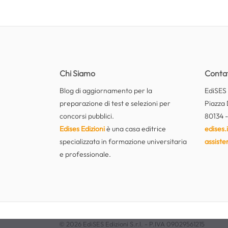
Chi Siamo
Contat
Blog di aggiornamento per la
EdiSES E
preparazione di test e selezioni per
Piazza 
concorsi pubblici.
80134 -
Edises Edizioni
è una casa editrice
edises.i
specializzata in formazione universitaria
assiste
e professionale.
© 2026 EdiSES Edizioni S.r.l. - P.IVA 09029561215