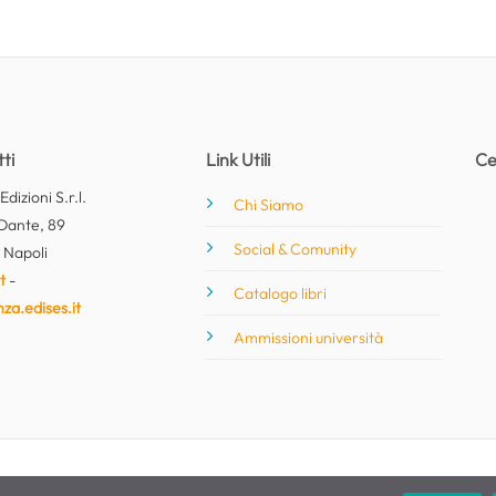
ti
Link Utili
Ce
dizioni S.r.l.
Chi Siamo
Dante, 89
Social & Comunity
 Napoli
t
-
Catalogo libri
nza.edises.it
Ammissioni università