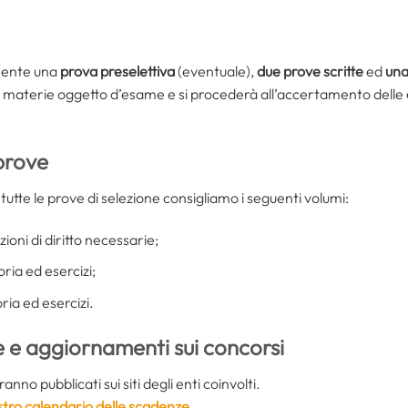
mente una
prova preselettiva
(eventuale),
due prove scritte
ed
una
e materie oggetto d’esame e si procederà all’accertamento delle
prove
tte le prove di selezione consigliamo i seguenti volumi:
zioni di diritto necessarie;
ria ed esercizi;
ria ed esercizi.
e e aggiornamenti sui concorsi
nno pubblicati sui siti degli enti coinvolti.
ostro calendario delle scadenze
.