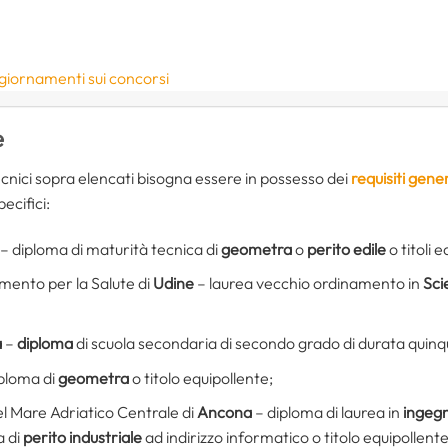
giornamenti sui concorsi
e
cnici sopra elencati bisogna essere in possesso dei
requisiti gener
ecifici:
– diploma di maturità tecnica di
geometra
o
perito edile
o titoli e
mento per la Salute di
Udine
–
laurea vecchio ordinamento in
Sci
a
–
diploma
di scuola secondaria di secondo grado di durata quin
iploma di
geometra
o titolo equipollente;
l Mare Adriatico Centrale di
Ancona
– diploma di laurea in
ingegn
a di
perito industriale
ad indirizzo informatico o titolo equipollente 