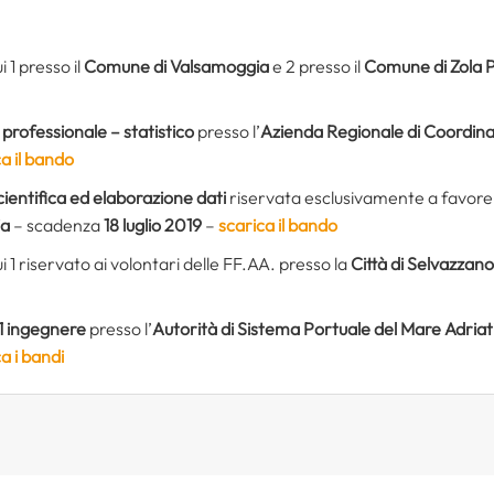
i 1 presso il
Comune di Valsamoggia
e 2 presso il
Comune di Zola 
 professionale – statistico
presso l’
Azienda Regionale di Coordina
a il bando
cientifica ed elaborazione dati
riservata esclusivamente a favore d
ia
– scadenza
18 luglio 2019
–
scarica il bando
ui 1 riservato ai volontari delle FF.AA. presso la
Città di Selvazzan
 1 ingegnere
presso l’
Autorità di Sistema Portuale del Mare Adria
a i bandi