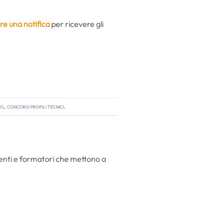
re una notifica
per ricevere gli
so
,
concorsi profili tecnici
.
centi e formatori che mettono a