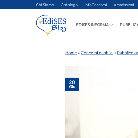
Salta
Chi Siamo
Catalogo
InfoConcorsi
Ammissioni
ai
contenuti
EDISES INFORMA
PUBBLIC
Home
»
Concorsi pubblici
»
Pubblica a
20
Giu