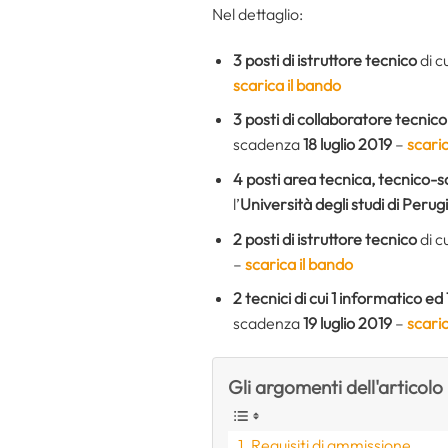
Nel dettaglio:
3 posti di istruttore tecnico
di cu
scarica il bando
3 posti di collaboratore tecnico
scadenza
18 luglio 2019
–
scaric
4 posti area tecnica, tecnico-s
l’
Università degli studi di Perug
2 posti di istruttore tecnico
di c
–
scarica il bando
2 tecnici di cui 1 informatico ed
scadenza
19 luglio 2019
–
scaric
Gli argomenti dell'articolo
Requisiti di ammissione