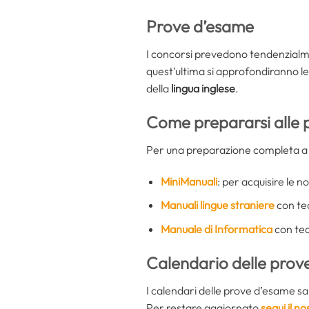
Prove d’esame
I concorsi prevedono tendenzial
quest’ultima si approfondiranno l
della
lingua inglese
.
Come prepararsi alle 
Per una preparazione completa a tu
MiniManuali
: per acquisire le no
Manuali lingue straniere
con teo
Manuale di Informatica
con teo
Calendario delle prov
I calendari delle prove d’esame sara
Per restare aggiornato
segui il n