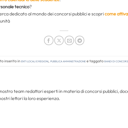
sonale tecnico
?
icerca dedicato al mondo dei concorsi pubblici e scopri
come attiva
unità
o inserito in
Enti locali e regioni
,
Pubblica amministrazione
e taggato
bandi di concor
nostro team redattori esperti in materia di concorsi pubblici, do
ostri lettori la loro esperienza.