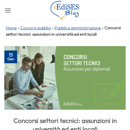
Salta
ai
contenuti
Home
»
Concorsi pubblici
»
Pubblica amministrazione
»
Concorsi
settori tecnici: assunzioni in università ed enti locali
13
Gen
Concorsi settori tecnici: assunzioni in
università ed enti locali