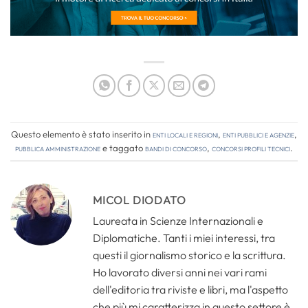
Questo elemento è stato inserito in
Enti locali e regioni
,
Enti pubblici e agenzie
,
Pubblica amministrazione
e taggato
bandi di concorso
,
concorsi profili tecnici
.
MICOL DIODATO
Laureata in Scienze Internazionali e
Diplomatiche. Tanti i miei interessi, tra
questi il giornalismo storico e la scrittura.
Ho lavorato diversi anni nei vari rami
dell'editoria tra riviste e libri, ma l'aspetto
che più mi caratterizza in questo settore è