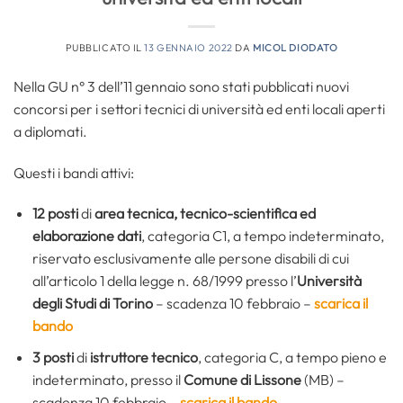
PUBBLICATO IL
13 GENNAIO 2022
DA
MICOL DIODATO
Nella GU n° 3 dell’11 gennaio sono stati pubblicati nuovi
concorsi per i settori tecnici di università ed enti locali aperti
a diplomati.
Questi i bandi attivi:
12 posti
di
area tecnica, tecnico-scientifica ed
elaborazione dati
, categoria C1, a tempo indeterminato,
riservato esclusivamente alle persone disabili di cui
all’articolo 1 della legge n. 68/1999 presso l’
Università
degli Studi di Torino
– scadenza 10 febbraio –
scarica il
bando
3 posti
di
istruttore tecnico
, categoria C, a tempo pieno e
indeterminato, presso il
Comune di Lissone
(MB) –
scadenza 10 febbraio –
scarica il bando