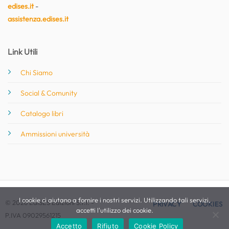
edises.it
-
assistenza.edises.it
Link Utili
Chi Siamo
Social & Comunity
Catalogo libri
Ammissioni università
I cookie ci aiutano a fornire i nostri servizi. Utilizzando tali servizi,
© 2026 EdiSES Edizioni S.r.l. -
PRIVACY
COOKIES
accetti l'utilizzo dei cookie.
P.IVA 09029561215
Accetto
Rifiuto
Cookie Policy