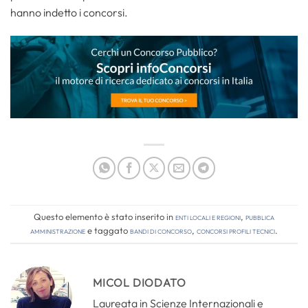
hanno indetto i concorsi.
Questo elemento è stato inserito in
Enti locali e regioni
,
Pubblica
amministrazione
e taggato
bandi di concorso
,
concorsi profili tecnici
.
MICOL DIODATO
Laureata in Scienze Internazionali e