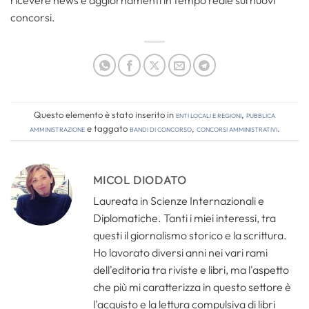
ricevere news e aggiornamenti in tempo reale sui nuovi
concorsi.
Questo elemento è stato inserito in
Enti locali e regioni
,
Pubblica
amministrazione
e taggato
bandi di concorso
,
concorsi amministrativi
.
MICOL DIODATO
Laureata in Scienze Internazionali e
Diplomatiche. Tanti i miei interessi, tra
questi il giornalismo storico e la scrittura.
Ho lavorato diversi anni nei vari rami
dell'editoria tra riviste e libri, ma l'aspetto
che più mi caratterizza in questo settore è
l'acquisto e la lettura compulsiva di libri