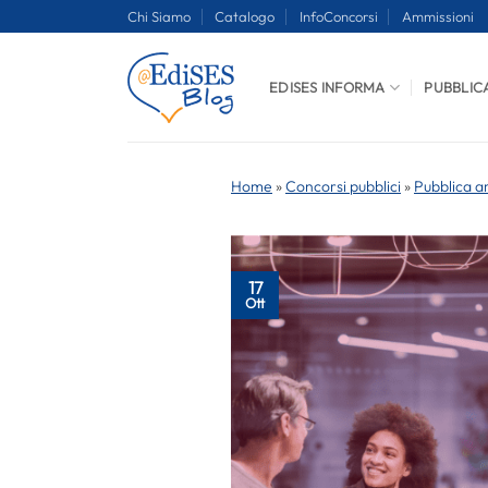
Salta
Chi Siamo
Catalogo
InfoConcorsi
Ammissioni
ai
contenuti
EDISES INFORMA
PUBBLIC
Home
»
Concorsi pubblici
»
Pubblica a
17
Ott