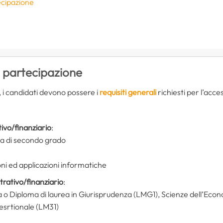
ecipazione
e
i partecipazione
 i candidati devono possere i
requisiti generali
richiesti per l’acce
tivo/finanziario
:
ia di secondo grado
e
i ed applicazioni informatiche
rativo/finanziario
:
a o Diploma di laurea in Giurisprudenza (LMG1), Scienze dell’Ec
esrtionale (LM31)
e