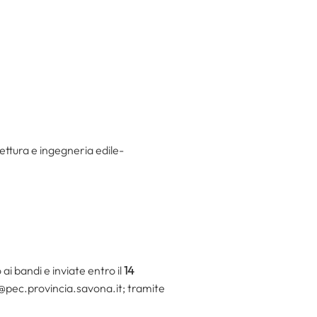
ettura e ingegneria edile-
 bandi e inviate entro il
14
o@pec.provincia.savona.it; tramite