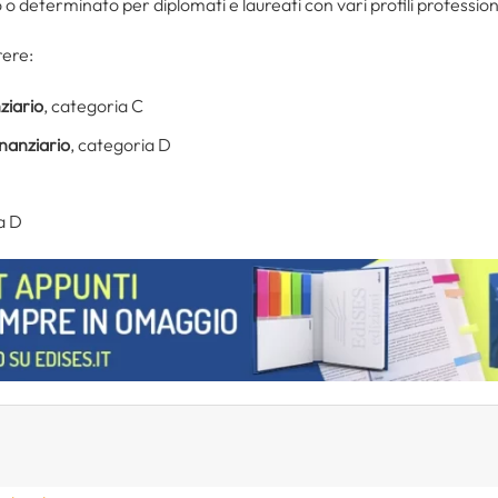
 determinato per diplomati e laureati con vari profili profession
rere:
ziario
, categoria C
nanziario
, categoria D
a D