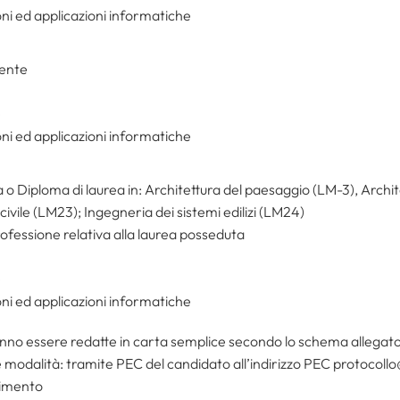
i ed applicazioni informatiche
lente
e
i ed applicazioni informatiche
 o Diploma di laurea in: Architettura del paesaggio (LM-3), Archit
ivile (LM23); Ingegneria dei sistemi edilizi (LM24)
professione relativa alla laurea posseduta
e
i ed applicazioni informatiche
 essere redatte in carta semplice secondo lo schema allegato ai
 modalità: tramite PEC del candidato all’indirizzo PEC protocoll
vimento