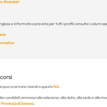
o-finanziari
inglese e informatica prevista per tutti i profili consulta i volumi sp
lese
formatica
corsi
orsi puoi scaricare i bandi a questo
link
.
i dei candidati ammessi alla selezione, alla data, alla sede e alla 
a
Provincia di Savona
.