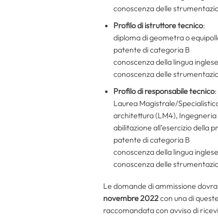
conoscenza delle strumentazion
Profilo di istruttore tecnico
:
diploma di geometra o equipol
patente di categoria B
conoscenza della lingua ingles
conoscenza delle strumentazion
Profilo di
responsabile tecnico
:
Laurea Magistrale/Specialistica
architettura (LM4), Ingegneria c
abilitazione all’esercizio della 
patente di categoria B
conoscenza della lingua ingles
conoscenza delle strumentazion
Le domande di ammissione dovranno
novembre 2022
con una di queste
raccomandata con avviso di rice