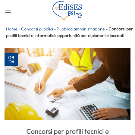
Salta
ai
contenuti
Home
»
Concorsi pubblici
»
Pubblica amministrazione
»
Concorsi per
profili tecnici e informatici: opportunità per diplomati e laureati
08
Ott
Concorsi per profili tecnici e