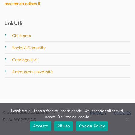
assistenza.edises.it
Link Utili
Chi Siamo
Social & Comunity
Catalogo libri
Ammissioni università
I cookie ci aiutano a fornire i nostri servizi. Utilizzando tali servizi,
© 2026 EdiSES Edizioni S.r.l. -
PRIVACY
COOKIES
accetti l'utilizzo dei cookie.
P.IVA 09029561215
Accetto
Rifiuto
Cookie Policy