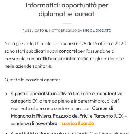
informatici: opportunità per
diplomati e laureati
PUBBLICATO IL
8 OTTOBRE 2020
DA
MICOL DIODATO
Nella gazzetta Ufficiale – Concorsi n° 78 del 6 ottobre 2020
sono stati pubblicati nuovi
concorsi
per l’assunzione di
personale con
profili tecnici e informatici
negli enti locali e
nelle aziende sanitarie.
Queste le posizioni aperte:
4 posti
di
specialista in attività tecniche e manutentive
,
categoria D1, a tempo pieno e indeterminato, di cui 1
riservato al personale interno, presso i
Comuni di
Magnano in Riviera
,
Pozzuolo del Friuli
e
Tarcento
(UD) –
scadenza
5 novembre
–
scarica il bando
6 posti
di
istruttore tecnico
, categoria C, a tempo pieno e