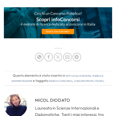
Questo elemento è stato inserito in
Enti locali e regioni
,
Pubblica
amministrazione
e taggato
bandi di concorso
,
concorsi profili tecnici
.
MICOL DIODATO
Laureata in Scienze Internazionali e
Diplomatiche. Tanti i miei interessi, tra