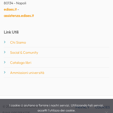
80134 - Napoli
edises.it
-
assistenza.edises.it
Link Utili
Chi Siamo
Social & Comunity
Catalogo libri
Ammissioni università
I cookie ci aiutano a fornire i nostri servizi. Utilizzando tali servizi,
© 2026 EdiSES Edizioni S.r.l. -
PRIVACY
COOKIES
accetti l'utilizzo dei cookie.
P.IVA 09029561215