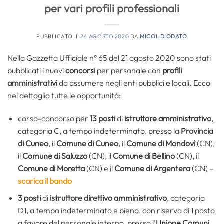
per vari profili professionali
PUBBLICATO IL
24 AGOSTO 2020
DA
MICOL DIODATO
Nella Gazzetta Ufficiale n° 65 del 21 agosto 2020 sono stati
pubblicati i nuovi
concorsi
per personale con
profili
amministrativi
da assumere negli enti pubblici e locali. Ecco
nel dettaglio tutte le opportunità:
corso-concorso per
13 posti
di
istruttore amministrativo
,
categoria C, a tempo indeterminato, presso la
Provincia
di Cuneo
, il
Comune di Cuneo
, il
Comune di Mondovì
(CN),
il
Comune di Saluzzo
(CN), il
Comune di Bellino
(CN), il
Comune di Moretta
(CN) e il
Comune di Argentera
(CN) –
scarica il bando
3 posti
di
istruttore direttivo amministrativo
, categoria
D1, a tempo indeterminato e pieno, con riserva di 1 posto
a favore del personale interno, presso l’
Unione Comuni