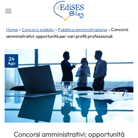
Salta
ai
contenuti
Home
»
Concorsi pubblici
»
Pubblica amministrazione
»
Concorsi
amministrativi: opportunità per vari profili professionali
24
Ago
Concorsi amministrativi: opportunità