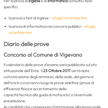
Per la prova di
inglese
e di
informatica
consulta i testi
specifici:
la prova a test di inglese –
sfoglia un’anteprima
la prova di informatica nei concorsi pubblici –
sfoglia
un’anteprima
Diario delle prove
Concorso al Comune di Vigevano
Il calendario delle prove d’esame sarà pubblicato sul sito
istituzionale dell’Ente. Il
23 Ottobre 2017
verrà data
comunicazione degli ammessi, della sede, del giorno e
dell’ora in cui avranno luogo le prove selettive (prove di
efficienza fisica e accertamento della
capacità tecnica alla guida di motociclo) o l’eventuale
preselezione.
Ai candidati che conseguono l’ammissione alla prova orale