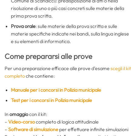
Comune di Scandicci): predisposizione di atti o nella
risoluzione di uno o più casi concreti sulle materie della
prima prova scritta.
Prova orale
: sulle materie della prova scritta e sulle
materie specifiche indicate nei bandi, sulla lingua inglese
e su elementi di informatica.
Come prepararsi alle prove
Per una preparazione efficace alle prove d’esame
scegli il kit
completo
che contiene:
Manuale per i concorsi in Polizia municipale
Test per i concorsi in Polizia municipale
In
omaggio
con il kit:
–
Video-corso
completo di logica attitudinale
–
Software di simulazione
per effettuare infinite simulazioni