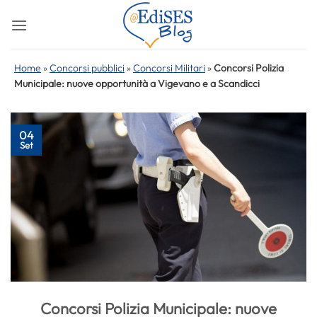
Salta
ai
contenuti
Home
»
Concorsi pubblici
»
Concorsi Militari
»
Concorsi Polizia
Municipale: nuove opportunità a Vigevano e a Scandicci
04
Set
Concorsi Polizia Municipale: nuove