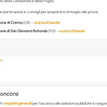
 della Lombardia e della Puglia.
partecipare e i consigli per prepararsi al meglio alle prove:
ne di Crema
(CR) –
scarica il bando
ne di San Giovanni Rotondo
(FG) –
scarica il bando
si
e
oncorsi
i i
requisiti generali
per l’accesso alle selezioni pubbliche e i seguent