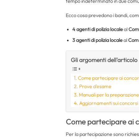
tempo indeterminato in due comuni
Ecco cosa prevedono i bandi, come 
4
agenti di polizia locale
al
Comu
3
agenti di polizia locale
al
Comu
Gli argomenti dell'articolo
Come partecipare ai concor
Prove d’esame
Manuali per la preparazion
Aggiornamenti sui concorsi
Come partecipare ai c
Per la partecipazione sono richiest