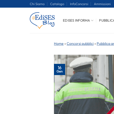
Salta
Chi Siamo
Catalogo
InfoConcorsi
Ammissioni
ai
contenuti
EDISES INFORMA
PUBBLIC
Home
»
Concorsi pubblici
»
Pubblica a
16
Gen