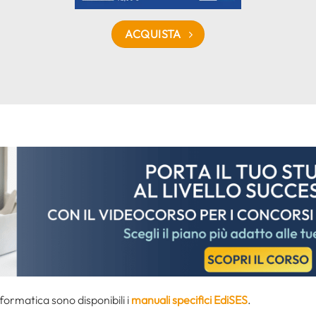
ACQUISTA
informatica sono disponibili i
manuali specifici EdiSES
.