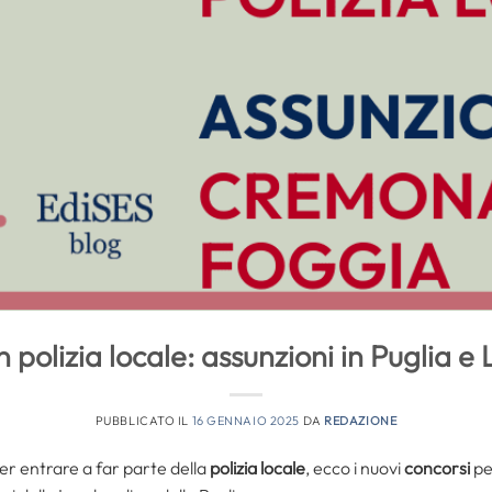
n polizia locale: assunzioni in Puglia 
PUBBLICATO IL
16 GENNAIO 2025
DA
REDAZIONE
er entrare a far parte della
polizia locale
, ecco i nuovi
concorsi
pe