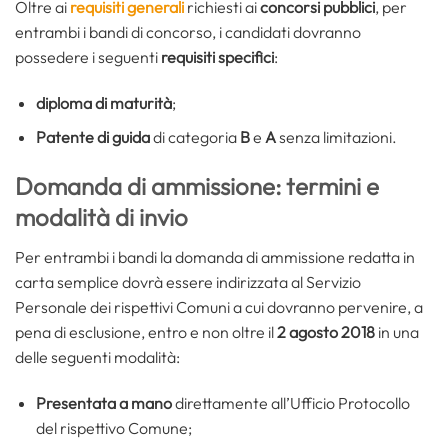
Oltre ai
requisiti generali
richiesti ai
concorsi pubblici
, per
entrambi i bandi di concorso, i candidati dovranno
possedere i seguenti
requisiti specifici
:
diploma di maturità
;
Patente di guida
di categoria
B
e
A
senza limitazioni.
Domanda di ammissione: termini e
modalità di invio
Per entrambi i bandi la domanda di ammissione redatta in
carta semplice dovrà essere indirizzata al Servizio
Personale dei rispettivi Comuni a cui dovranno pervenire, a
pena di esclusione, entro e non oltre il
2 agosto 2018
in una
delle seguenti modalità:
Presentata a mano
direttamente all’Ufficio Protocollo
del rispettivo Comune;