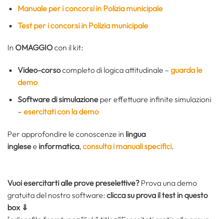
Manuale per i concorsi in Polizia municipale
Test per i concorsi in Polizia municipale
In
OMAGGIO
con il kit:
Video-corso
completo di logica attitudinale –
guarda le
demo
Software di simulazione
per effettuare infinite simulazioni
–
esercitati con la demo
Per approfondire le conoscenze in
lingua
inglese
e
informatica
,
consulta i manuali specifici
.
Vuoi esercitarti alle prove preselettive?
Prova una demo
gratuita del nostro software:
clicca su prova il test in questo
box ⇓