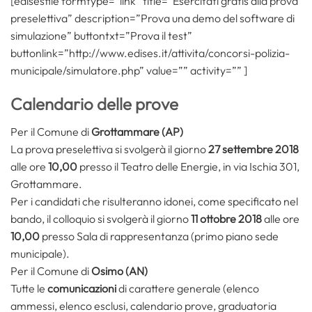
[edisesfile formtype=”link” title=”Esercitati gratis alla prova
preselettiva” description=”Prova una demo del software di
simulazione” buttontxt=”Prova il test”
buttonlink=”http://www.edises.it/attivita/concorsi-polizia-
municipale/simulatore.php” value=”” activity=”” ]
Calendario delle prove
Per il Comune di
Grottammare (AP)
La prova preselettiva si svolgerà il giorno
27 settembre 2018
alle ore
10,00
presso il Teatro delle Energie, in via Ischia 301,
Grottammare.
Per i candidati che risulteranno idonei, come specificato nel
bando, il colloquio si svolgerà il giorno
11 ottobre 2018
alle ore
10,00
presso Sala di rappresentanza (primo piano sede
municipale).
Per il Comune di
Osimo (AN)
Tutte le
comunicazioni
di carattere generale (elenco
ammessi, elenco esclusi, calendario prove, graduatoria