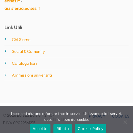
edises.it
-
assistenza.edises.it
Link Utili
Chi Siamo
Social & Comunity
Catalogo libri
Ammissioni università
I cookie ci aiutano a fornire i nostri servizi. Utilizzando tali servizi,
© 2026 EdiSES Edizioni S.r.l. -
PRIVACY
COOKIES
accetti l'utilizzo dei cookie.
P.IVA 09029561215
Accetto
Rifiuto
Cookie Policy