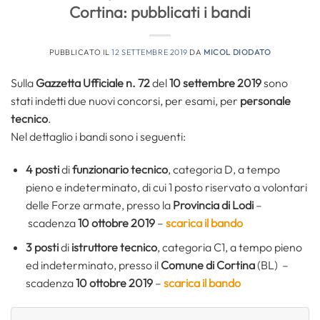
Cortina: pubblicati i bandi
PUBBLICATO IL
12 SETTEMBRE 2019
DA
MICOL DIODATO
Sulla
Gazzetta Ufficiale n. 72
del
10 settembre 2019
sono
stati indetti due nuovi concorsi, per esami, per
personale
tecnico
.
Nel dettaglio i bandi sono i seguenti:
4 posti
di
funzionario tecnico
, categoria D, a tempo
pieno e indeterminato, di cui 1 posto riservato a volontari
delle Forze armate, presso la
Provincia di Lodi
–
scadenza
10 ottobre 2019
–
scarica il bando
3 posti
di
istruttore tecnico
, categoria C1, a tempo pieno
ed indeterminato, presso il
Comune di Cortina
(BL) –
scadenza
10 ottobre 2019
–
scarica il bando