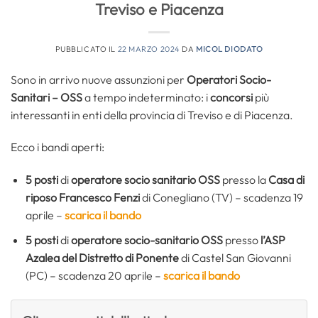
Treviso e Piacenza
PUBBLICATO IL
22 MARZO 2024
DA
MICOL DIODATO
Sono in arrivo nuove assunzioni per
Operatori Socio-
Sanitari – OSS
a tempo indeterminato: i
concorsi
più
interessanti in enti della provincia di Treviso e di Piacenza.
Ecco i bandi aperti:
5 posti
di
operatore socio sanitario OSS
presso la
Casa di
riposo Francesco Fenzi
di Conegliano (TV) – scadenza 19
aprile –
scarica il bando
5 posti
di
operatore socio-sanitario OSS
presso
l’ASP
Azalea del Distretto di Ponente
di Castel San Giovanni
(PC) – scadenza 20 aprile –
scarica il bando