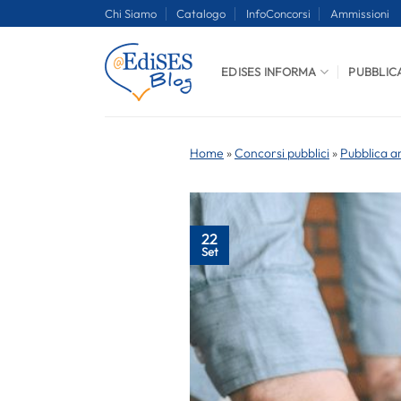
Salta
Chi Siamo
Catalogo
InfoConcorsi
Ammissioni
ai
contenuti
EDISES INFORMA
PUBBLIC
Home
»
Concorsi pubblici
»
Pubblica a
22
Set