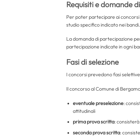
Requisiti e domande d
Per poter partecipare ai concorsi
studio specifico indicato nei bandi
La domanda di partecipazione per
partecipazione indicate in ogni b
Fasi di selezione
I concorsi prevedono fasi selettive
Il concorso al Comune di Bergamo,
eventuale preselezione
: consis
attitudinali
prima prova scritta
: consisterà
seconda prova scritta
: consist