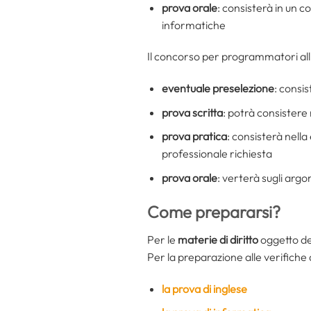
prova orale
: consisterà in un c
informatiche
Il concorso per programmatori all’
eventuale preselezione
: consi
prova scritta
: potrà consistere 
prova pratica
: consisterà nella
professionale richiesta
prova orale
: verterà sugli argo
Come prepararsi?
Per le
materie di diritto
oggetto de
Per la preparazione alle verifiche 
la prova di inglese