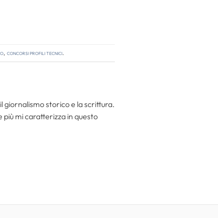
so
,
concorsi profili tecnici
.
l giornalismo storico e la scrittura.
he più mi caratterizza in questo