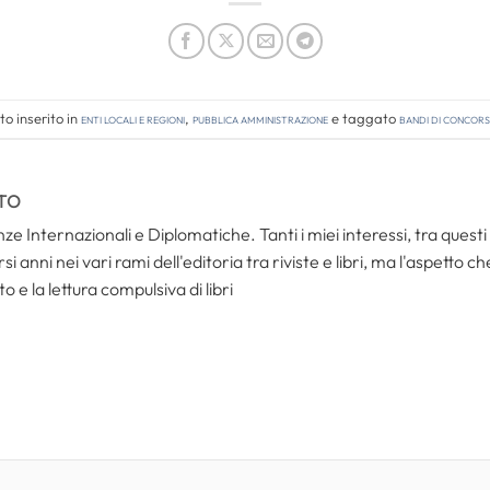
o inserito in
Enti locali e regioni
,
Pubblica amministrazione
e taggato
bandi di concor
TO
ze Internazionali e Diplomatiche. Tanti i miei interessi, tra questi i
i anni nei vari rami dell'editoria tra riviste e libri, ma l'aspetto c
to e la lettura compulsiva di libri