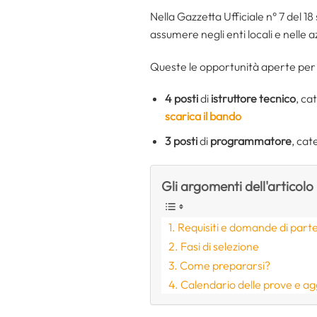
Nella Gazzetta Ufficiale n° 7 del 
assumere negli enti locali e nelle 
Queste le opportunità aperte per
4 posti
di
istruttore tecnico
, ca
scarica il bando
3 posti
di
programmatore
, cat
Gli argomenti dell'articolo
Requisiti e domande di part
Fasi di selezione
Come prepararsi?
Calendario delle prove e a