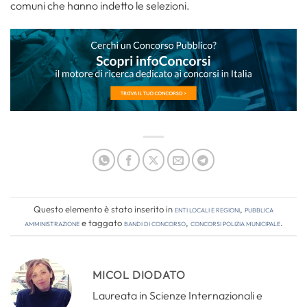
comuni che hanno indetto le selezioni.
Questo elemento è stato inserito in
Enti locali e regioni
,
Pubblica
amministrazione
e taggato
bandi di concorso
,
concorsi polizia municipale
.
MICOL DIODATO
Laureata in Scienze Internazionali e