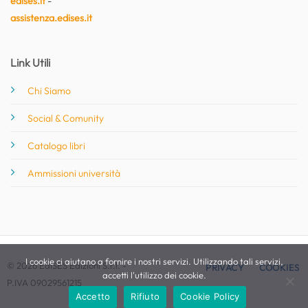
edises.it
-
assistenza.edises.it
Link Utili
Chi Siamo
Social & Comunity
Catalogo libri
Ammissioni università
I cookie ci aiutano a fornire i nostri servizi. Utilizzando tali servizi,
© 2026 EdiSES Edizioni S.r.l. -
PRIVACY
COOKIES
accetti l'utilizzo dei cookie.
P.IVA 09029561215
Accetto
Rifiuto
Cookie Policy