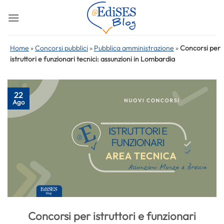
Salta
ai
contenuti
Home
»
Concorsi pubblici
»
Pubblica amministrazione
»
Concorsi per
istruttori e funzionari tecnici: assunzioni in Lombardia
22
Ago
Concorsi per istruttori e funzionari