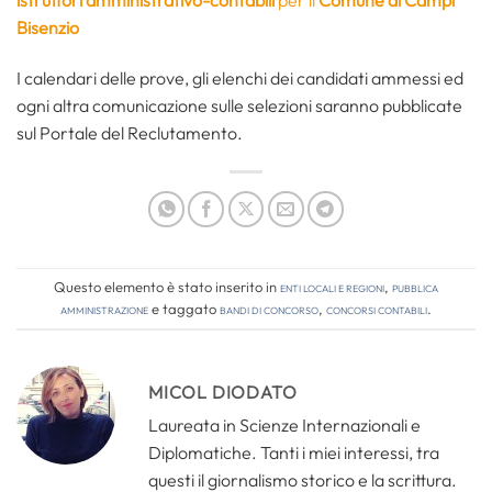
istruttori amministrativo-contabili
per il
Comune di
Campi
Bisenzio
I calendari delle prove, gli elenchi dei candidati ammessi ed
ogni altra comunicazione sulle selezioni saranno pubblicate
sul Portale del Reclutamento.
Questo elemento è stato inserito in
Enti locali e regioni
,
Pubblica
amministrazione
e taggato
bandi di concorso
,
concorsi contabili
.
MICOL DIODATO
Laureata in Scienze Internazionali e
Diplomatiche. Tanti i miei interessi, tra
questi il giornalismo storico e la scrittura.