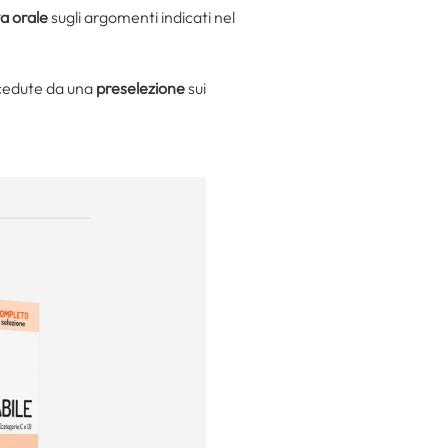
a orale
sugli argomenti indicati nel
cedute da una
preselezione
sui