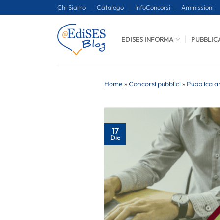
Salta
Chi Siamo
Catalogo
InfoConcorsi
Ammissioni
ai
contenuti
EDISES INFORMA
PUBBLIC
Home
»
Concorsi pubblici
»
Pubblica a
17
Dic