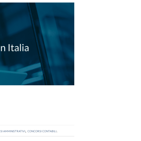
i amministrativi
,
concorsi contabili
.