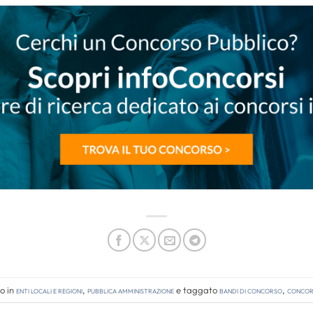
o in
Enti locali e regioni
,
Pubblica amministrazione
e taggato
bandi di concorso
,
concors