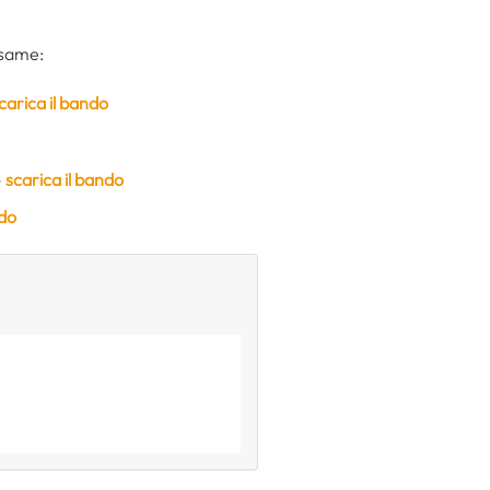
esame:
carica il bando
–
scarica il bando
ndo