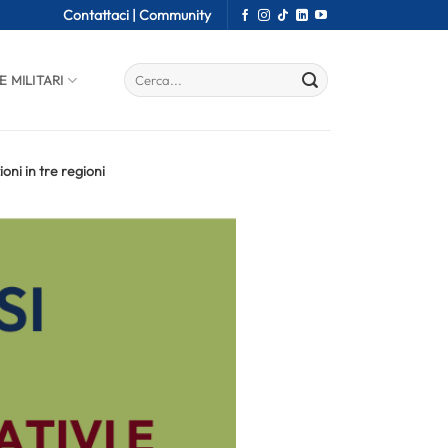
Contattaci |
Community
E MILITARI
ioni in tre regioni