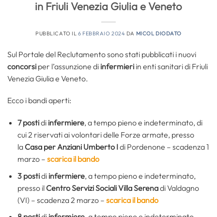
in Friuli Venezia Giulia e Veneto
PUBBLICATO IL
6 FEBBRAIO 2024
DA
MICOL DIODATO
Sul Portale del Reclutamento sono stati pubblicati i nuovi
concorsi
per l’assunzione di
infermieri
in enti sanitari di Friuli
Venezia Giulia e Veneto.
Ecco i bandi aperti:
7 posti
di
infermiere
, a tempo pieno e indeterminato, di
cui 2 riservati ai volontari delle Forze armate, presso
la
Casa per Anziani Umberto I
di Pordenone – scadenza 1
marzo –
scarica il bando
3 posti
di
infermiere
, a tempo pieno e indeterminato,
presso il
Centro Servizi Sociali Villa Serena
di Valdagno
(VI) – scadenza 2 marzo –
scarica il bando
8 posti
di
infermiere
, a tempo pieno e indeterminato,