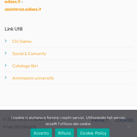
edises.it
-
assistenza.edises.it
Link Utili
Chi Siamo
Social & Comunity
Catalogo libri
Ammissioni università
I cookie ci aiutano a fornire i nostri servizi. Utilizzando tali servizi,
© 2026 EdiSES Edizioni S.r.l. -
PRIVACY
COOKIES
accetti l'utilizzo dei cookie.
P.IVA 09029561215
Accetto
Rifiuto
Cookie Policy