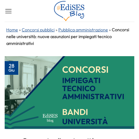
Salta
ai
contenuti
Home
»
Concorsi pubblici
»
Pubblica amministrazione
»
Concorsi
nelle università: nuove assunzioni per impiegati tecnico
amministrativi
28
Giu