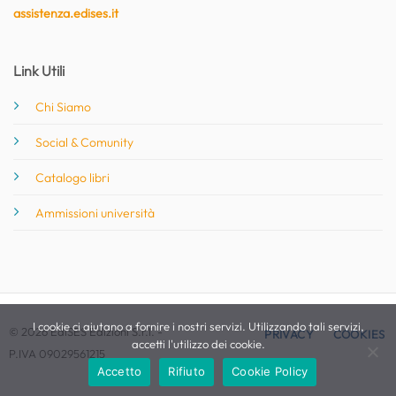
assistenza.edises.it
Link Utili
Chi Siamo
Social & Comunity
Catalogo libri
Ammissioni università
I cookie ci aiutano a fornire i nostri servizi. Utilizzando tali servizi,
© 2026 EdiSES Edizioni S.r.l. -
PRIVACY
COOKIES
accetti l'utilizzo dei cookie.
P.IVA 09029561215
Accetto
Rifiuto
Cookie Policy