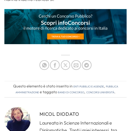
Questo elemento è stato inserito in
Enti pubblici e agenzie
,
Pubblica
amministrazione
e taggato
bandi di concorso
,
concorsi università
.
MICOL DIODATO
Laureata in Scienze Internazionali e
Diplomatiche. Tanti i miei interessi, tra