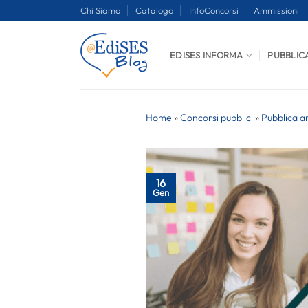
Salta
Chi Siamo
Catalogo
InfoConcorsi
Ammissioni
ai
contenuti
EDISES INFORMA
PUBBLIC
Home
»
Concorsi pubblici
»
Pubblica a
16
Gen