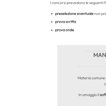
I concorsi prevedono le seguenti 
preselezione eventuale
non pre
prova scritta
prova orale
MANU
Materia comune a 
c
In omaggio il
sof