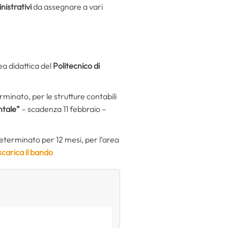
istrativi
da assegnare a vari
ea didattica del
Politecnico di
minato, per le strutture contabili
ntale”
– scadenza 11 febbraio –
eterminato per 12 mesi, per l’area
scarica il bando