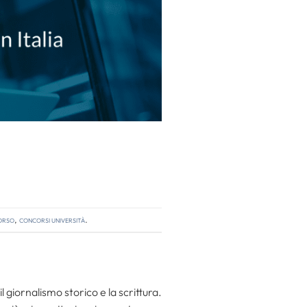
orso
,
concorsi università
.
l giornalismo storico e la scrittura.