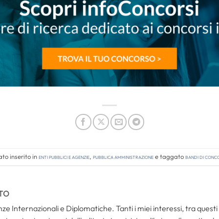
to inserito in
Enti pubblici e agenzie
,
Pubblica amministrazione
e taggato
bandi di conc
TO
ze Internazionali e Diplomatiche. Tanti i miei interessi, tra questi i