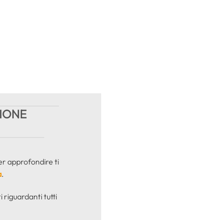
ZIONE
er approfondire ti
a
.
i riguardanti tutti