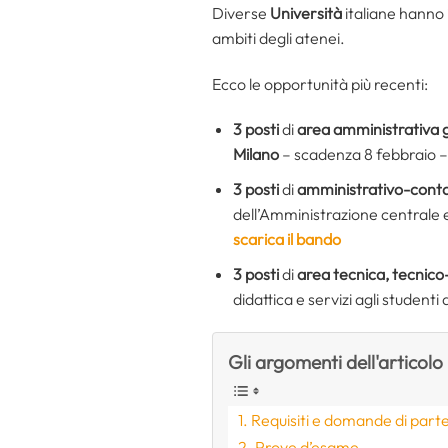
Diverse
Università
italiane hanno 
ambiti degli atenei.
Ecco le opportunità più recenti:
3 posti
di
area amministrativa 
Milano
– scadenza 8 febbraio 
3 posti
di
amministrativo-conta
dell’Amministrazione centrale e 
scarica il bando
3 posti
di
area tecnica, tecnico-
didattica e servizi agli studenti d
Gli argomenti dell'articolo
Requisiti e domande di part
Prove d’esame