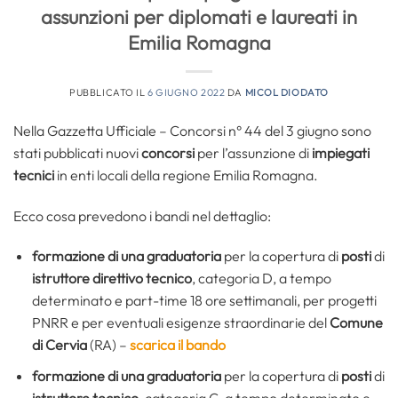
assunzioni per diplomati e laureati in
Emilia Romagna
PUBBLICATO IL
6 GIUGNO 2022
DA
MICOL DIODATO
Nella Gazzetta Ufficiale – Concorsi n° 44 del 3 giugno sono
stati pubblicati nuovi
concorsi
per l’assunzione di
impiegati
tecnici
in enti locali della regione Emilia Romagna.
Ecco cosa prevedono i bandi nel dettaglio:
formazione di una graduatoria
per la copertura di
posti
di
istruttore direttivo tecnico
, categoria D, a tempo
determinato e part-time 18 ore settimanali, per progetti
PNRR e per eventuali esigenze straordinarie del
Comune
di Cervia
(RA) –
scarica il bando
formazione di una graduatoria
per la copertura di
posti
di
istruttore tecnico
, categoria C, a tempo determinato e