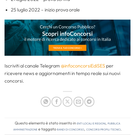
25 luglio 2022 – inizio prova orale
Iscriviti al canale Telegram
@infoconcorsiEdiSES
per
ricevere news e aggiornamenti in tempo reale sui nuovi
concorsi.
Questo elemento è stato inserito in
Enti locali e regioni
,
Pubblica
amministrazione
e taggato
bandi di concorso
,
concorsi profili tecnici
.