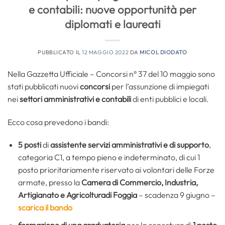
e contabili: nuove opportunità per
diplomati e laureati
PUBBLICATO IL
12 MAGGIO 2022
DA
MICOL DIODATO
Nella Gazzetta Ufficiale – Concorsi n° 37 del 10 maggio sono
stati pubblicati nuovi
concorsi
per l’assunzione di impiegati
nei
settori amministrativi e contabili
di enti pubblici e locali.
Ecco cosa prevedono i bandi:
5 posti
di
assistente servizi amministrativi e di supporto
,
categoria C1, a tempo pieno e indeterminato, di cui 1
posto prioritariamente riservato ai volontari delle Forze
armate, presso la
Camera di Commercio, Industria,
Artigianato e Agricolturadi Foggia
– scadenza 9 giugno –
scarica il bando
formazione di una graduatoria
per la copertura di
1 posto