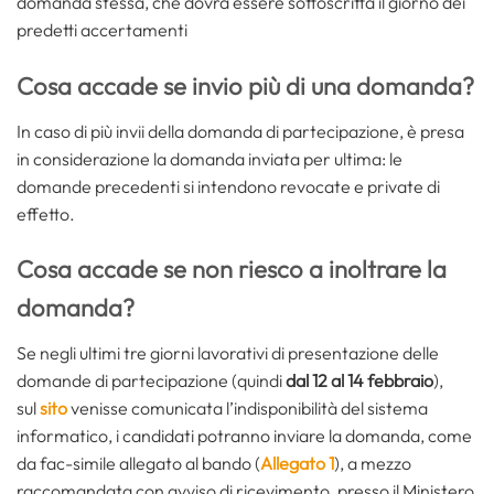
domanda stessa, che dovrà essere sottoscritta il giorno dei
predetti accertamenti
Cosa accade se invio più di una domanda?
In caso di più invii della domanda di partecipazione, è presa
in considerazione la domanda inviata per ultima: le
domande precedenti si intendono revocate e private di
effetto.
Cosa accade se non riesco a inoltrare la
domanda?
Se negli ultimi tre giorni lavorativi di presentazione delle
domande di partecipazione (quindi
dal 12 al 14 febbraio
),
sul
sito
venisse comunicata l’indisponibilità del sistema
informatico, i candidati potranno inviare la domanda, come
da fac-simile allegato al bando (
Allegato 1
), a mezzo
raccomandata con avviso di ricevimento, presso il Ministero