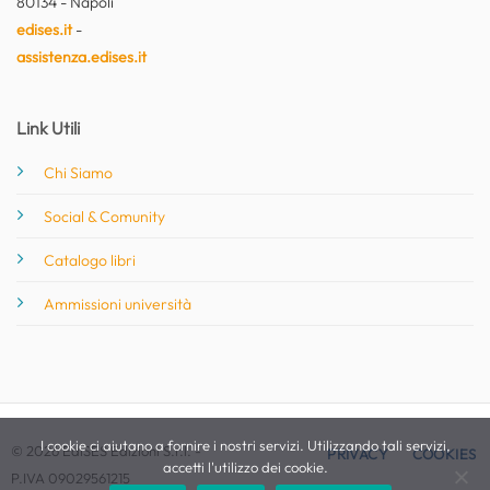
80134 - Napoli
edises.it
-
assistenza.edises.it
Link Utili
Chi Siamo
Social & Comunity
Catalogo libri
Ammissioni università
I cookie ci aiutano a fornire i nostri servizi. Utilizzando tali servizi,
© 2026 EdiSES Edizioni S.r.l. -
PRIVACY
COOKIES
accetti l'utilizzo dei cookie.
P.IVA 09029561215