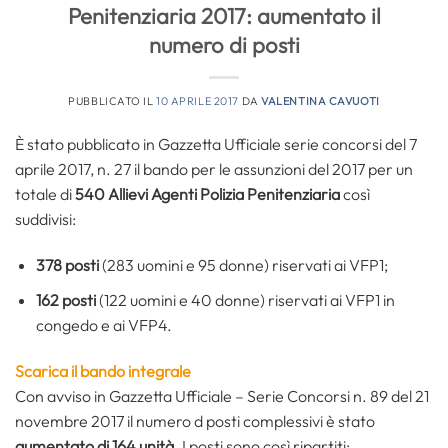
Penitenziaria 2017: aumentato il
numero di posti
PUBBLICATO IL
10 APRILE 2017
DA
VALENTINA CAVUOTI
È stato pubblicato in Gazzetta Ufficiale serie concorsi del 7
aprile 2017, n. 27 il bando per le assunzioni del 2017 per un
totale di
540 Allievi Agenti Polizia Penitenziaria
così
suddivisi:
378 posti
(283 uomini e 95 donne) riservati ai VFP1;
162 posti
(122 uomini e 40 donne) riservati ai VFP1 in
congedo e ai VFP4.
Scarica il bando integrale
Con avviso in Gazzetta Ufficiale – Serie Concorsi n. 89 del 21
novembre 2017 il numero d posti complessivi è stato
aumentato di 164 unità
. I posti sono così ripartiti: